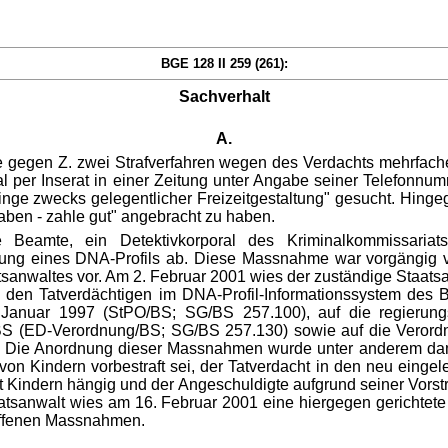
BGE 128 II 259 (261):
Sachverhalt
A.
te gegen Z. zwei Strafverfahren wegen des Verdachts mehrfach
 per Inserat in einer Zeitung unter Angabe seiner Telefonnu
ge zwecks gelegentlicher Freizeitgestaltung" gesucht. Hingege
aben - zahle gut" angebracht zu haben.
 Beamte, ein Detektivkorporal des Kriminalkommissari
ellung eines DNA-Profils ab. Diese Massnahme war vorgängig
anwaltes vor. Am 2. Februar 2001 wies der zuständige Staatsa
nd den Tatverdächtigen im DNA-Profil-Informationssystem des 
 Januar 1997 (StPO/BS; SG/BS 257.100), auf die regierun
S (ED-Verordnung/BS; SG/BS 257.130) sowie auf die Veror
. Die Anordnung dieser Massnahmen wurde unter anderem dam
n Kindern vorbestraft sei, der Tatverdacht in den neu eingel
it Kindern hängig und der Angeschuldigte aufgrund seiner Vors
aatsanwalt wies am 16. Februar 2001 eine hiergegen gerichtet
roffenen Massnahmen.