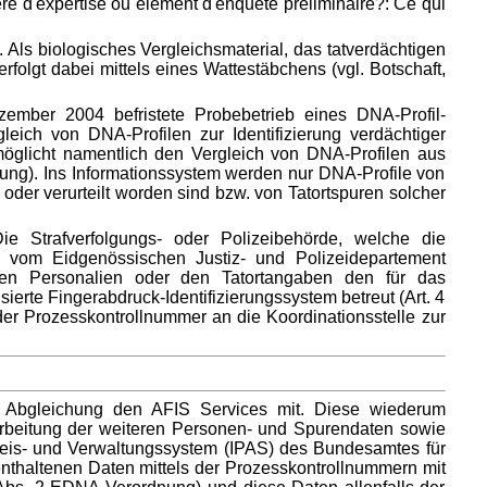
e d'expertise ou élément d'enquête préliminaire?: Ce qui
s. Als biologisches Vergleichsmaterial, das tatverdächtigen
lgt dabei mittels eines Wattestäbchens (vgl. Botschaft,
mber 2004 befristete Probebetrieb eines DNA-Profil-
eich von DNA-Profilen zur Identifizierung verdächtiger
öglicht namentlich den Vergleich von DNA-Profilen aus
ung). Ins Informationssystem werden nur DNA-Profile von
der verurteilt worden sind bzw. von Tatortspuren solcher
ie Strafverfolgungs- oder Polizeibehörde, welche die
m vom Eidgenössischen Justiz- und Polizeidepartement
nnten Personalien oder den Tatortangaben den für das
erte Fingerabdruck-Identifizierungssystem betreut (Art. 4
der Prozesskontrollnummer an die Koordinationsstelle zur
der Abgleichung den AFIS Services mit. Diese wiederum
arbeitung der weiteren Personen- und Spurendaten sowie
weis- und Verwaltungssystem (IPAS) des Bundesamtes für
enthaltenen Daten mittels der Prozesskontrollnummern mit