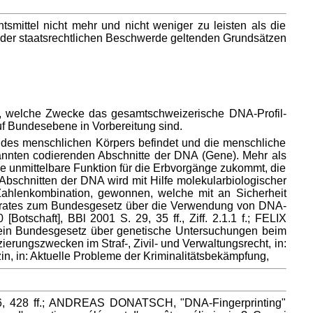
mittel nicht mehr und nicht weniger zu leisten als die
n der staatsrechtlichen Beschwerde geltenden Grundsätzen
st, welche Zwecke das gesamtschweizerische DNA-Profil-
uf Bundesebene in Vorbereitung sind.
e des menschlichen Körpers befindet und die menschliche
enannten codierenden Abschnitte der DNA (Gene). Mehr als
 unmittelbare Funktion für die Erbvorgänge zukommt, die
bschnitten der DNA wird mit Hilfe molekularbiologischer
-Zahlenkombination, gewonnen, welche mit an Sicherheit
desrates zum Bundesgesetz über die Verwendung von DNA-
tschaft], BBl 2001 S. 29, 35 ff., Ziff. 2.1.1 f.; FELIX
 ein Bundesgesetz über genetische Untersuchungen beim
rungszwecken im Straf-, Zivil- und Verwaltungsrecht, in:
n, in: Aktuelle Probleme der Kriminalitätsbekämpfung,
 426, 428 ff.; ANDREAS DONATSCH, "DNA-Fingerprinting"