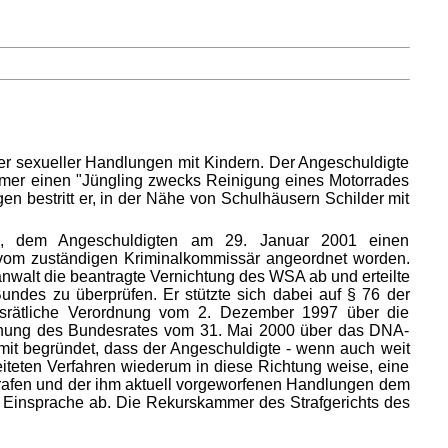
er sexueller Handlungen mit Kindern. Der Angeschuldigte
mmer einen "Jüngling zwecks Reinigung eines Motorrades
n bestritt er, in der Nähe von Schulhäusern Schilder mit
ats, dem Angeschuldigten am 29. Januar 2001 einen
 vom zuständigen Kriminalkommissär angeordnet worden.
nwalt die beantragte Vernichtung des WSA ab und erteilte
Bundes zu überprüfen. Er stützte sich dabei auf § 76 der
gsrätliche Verordnung vom 2. Dezember 1997 über die
dnung des Bundesrates vom 31. Mai 2000 über das DNA-
it begründet, dass der Angeschuldigte - wenn auch weit
eiteten Verfahren wiederum in diese Richtung weise, eine
trafen und der ihm aktuell vorgeworfenen Handlungen dem
e Einsprache ab. Die Rekurskammer des Strafgerichts des