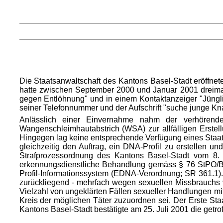
Die Staatsanwaltschaft des Kantons Basel-Stadt eröffne
hatte zwischen September 2000 und Januar 2001 dreimal
gegen Entlöhnung" und in einem Kontaktanzeiger "Jünglin
seiner Telefonnummer und der Aufschrift "suche junge Kn
Anlässlich einer Einvernahme nahm der verhörende
Wangenschleimhautabstrich (WSA) zur allfälligen Erst
Hingegen lag keine entsprechende Verfügung eines Staats
gleichzeitig den Auftrag, ein DNA-Profil zu erstellen u
Strafprozessordnung des Kantons Basel-Stadt vom 8.
erkennungsdienstliche Behandlung gemäss § 76 StPO/B
Profil-Informationssystem (EDNA-Verordnung; SR 361.1)
zurückliegend - mehrfach wegen sexuellen Missbrauchs vo
Vielzahl von ungeklärten Fällen sexueller Handlungen m
Kreis der möglichen Täter zuzuordnen sei. Der Erste St
Kantons Basel-Stadt bestätigte am 25. Juli 2001 die get