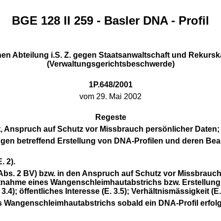
BGE 128 II 259 - Basler DNA - Profil
lichen Abteilung i.S. Z. gegen Staatsanwaltschaft und Rekur
(Verwaltungsgerichtsbeschwerde)
1P.648/2001
vom 29. Mai 2002
Regeste
eit, Anspruch auf Schutz vor Missbrauch persönlicher Daten;
gen betreffend Erstellung von DNA-Profilen und deren Bea
 2).
 10 Abs. 2 BV) bzw. in den Anspruch auf Schutz vor Missbrauc
tnahme eines Wangenschleimhautabstrichs bzw. Erstellung u
4); öffentliches Interesse (E. 3.5); Verhältnismässigkeit (E. 
angenschleimhautabstrichs sobald ein DNA-Profil erfolgreic