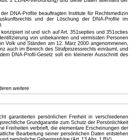
Abs. 2 EDNA-Verordnung) und diese Daten allenfalls der
er DNA-Profile beauftragten Institute für Rechtsmedizin
 Auskunftsrechts und der Löschung der DNA-Profile im
.
nzipiert ist und sich auf Art. 351septies und 351octies
Identifizierung von unbekannten und vermissten Personen
en von Volk und Ständen am 12. März 2000 angenommenen,
z auch im Bereich des Strafprozessrechts einräumt, und
em DNA-Profil-Gesetz soll ein kleinerer Ausschnitt des
deren weitere
t garantierten persönlichen Freiheit in verschiedenen
ngsrechtliche Grundgarantie zum Schutz der Persönlichkeit
ne Freiheiten verbrieft, die elementare Erscheinungen der
taatliche Bearbeitung seiner persönlichen Daten entstehen
- und persönliche Geheimsphäre (Art. 13 Abs. 1 BV).