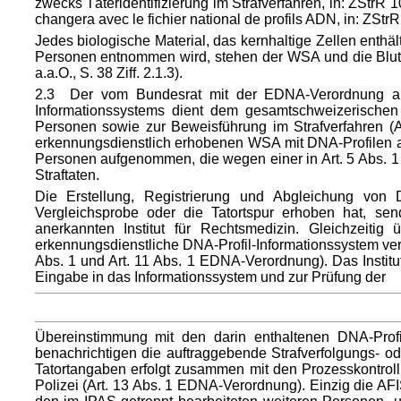
zwecks Täteridentifizierung im Strafverfahren, in: ZStr
changera avec le fichier national de profils ADN, in: ZStrR
Jedes biologische Material, das kernhaltige Zellen enthält
Personen entnommen wird, stehen der WSA und die Blutpr
a.a.O., S. 38 Ziff. 2.1.3).
2.3 Der vom Bundesrat mit der EDNA-Verordnung auf 
Informationssystems dient dem gesamtschweizerischen u
Personen sowie zur Beweisführung im Strafverfahren (
erkennungsdienstlich erhobenen WSA mit DNA-Profilen au
Personen aufgenommen, die wegen einer in Art. 5 Abs. 1 
Straftaten.
Die Erstellung, Registrierung und Abgleichung von D
Vergleichsprobe oder die Tatortspur erhoben hat, se
anerkannten Institut für Rechtsmedizin. Gleichzeiti
erkennungsdienstliche DNA-Profil-Informationssystem vera
Abs. 1 und Art. 11 Abs. 1 EDNA-Verordnung). Das Institu
Eingabe in das Informationssystem und zur Prüfung der
Übereinstimmung mit den darin enthaltenen DNA-Profil
benachrichtigen die auftraggebende Strafverfolgungs- 
Tatortangaben erfolgt zusammen mit den Prozesskontrol
Polizei (Art. 13 Abs. 1 EDNA-Verordnung). Einzig die AF