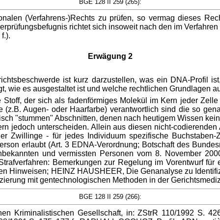
BGE 128 II 259 (265):
len (Verfahrens-)Rechts zu prüfen, so vermag dieses Rechts
erprüfungsbefugnis richtet sich insoweit nach den im Verfahre
f.).
Erwägung 2
ichtsbeschwerde ist kurz darzustellen, was ein DNA-Profil i
 wie es ausgestaltet ist und welche rechtlichen Grundlagen a
 Stoff, der sich als fadenförmiges Molekül im Kern jeder Zell
le (z.B. Augen- oder Haarfarbe) verantwortlich sind die so g
isch "stummen" Abschnitten, denen nach heutigem Wissen keine
 jedoch unterscheiden. Allein aus diesen nicht-codierenden A
er Zwillinge - für jedes Individuum spezifische Buchstaben
er Person erlaubt (Art. 3 EDNA-Verordnung; Botschaft des Bun
 unbekannten und vermissten Personen vom 8. November 2000 [Bo
rafverfahren: Bemerkungen zur Regelung im Vorentwurf für
chen Hinweisen; HEINZ HAUSHEER, Die Genanalyse zu Identifizie
zierung mit gentechnologischen Methoden in der Gerichtsmedizi
BGE 128 II 259 (266):
chen Kriminalistischen Gesellschaft, in: ZStrR 110/1992 S.