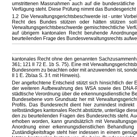
umstrittenen Massnahmen auch auf die bundesrätliche E
Verfügung steht. Diese Prüfung nimmt das Bundesgericht v
1.2 Die Verwaltungsgerichtsbeschwerde ist - unter Vorbeh
Recht des Bundes stützen oder hätten stützen sol
Verwaltungsgerichtsbeschwerde gemischtrechtliche Verf
auf übrigem kantonalen Recht beruhende Anordnung
beurteilenden Frage des Bundesverwaltungsrechts aufwe
kantonales Recht ohne den genannten Sachzusammenhang 
361; 121 II 72 E. 1b S. 75). Eine mit Verwaltungsgerich
Bundesnorm zu beachten oder mit anzuwenden ist, sonder
II 1 E. 2b/aa S. 3 f. mit Hinweis).
Der angefochtene Entscheid stützt sich hinsichtlich de
der weiteren Aufbewahrung des WSA sowie des DNA-Pr
städtische Verordnung über die erkennungsdienstliche Beh
Bundesebene vom Grundsatz her mit Verwaltungsgericht
Profils. Das Bundesrecht dient hier zumindest indire
selbständiges kantonales Recht abstützte, unterläge d
den zu beurteilenden Fragen des Bundesrechts steht. Au
erhoben worden, kann grundsätzlich mit Verwaltungsger
Anordnung einer erkennungsdienstlichen Behandlung 
Zuständigkeitsfrage steht hier indessen in einem genü