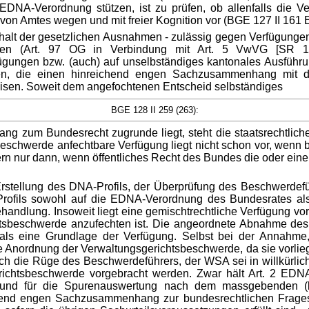
DNA-Verordnung stützen, ist zu prüfen, ob allenfalls die V
on Amtes wegen und mit freier Kognition vor (BGE 127 II 161 E
alt der gesetzlichen Ausnahmen - zulässig gegen Verfügungen ei
len (Art. 97 OG in Verbindung mit Art. 5 VwVG [SR 172
ügungen bzw. (auch) auf unselbständiges kantonales Ausfüh
en, die einen hinreichend engen Sachzusammenhang mit d
isen. Soweit dem angefochtenen Entscheid selbständiges
BGE 128 II 259 (263):
zum Bundesrecht zugrunde liegt, steht die staatsrechtlich
tsbeschwerde anfechtbare Verfügung liegt nicht schon vor, wen
n nur dann, wenn öffentliches Recht des Bundes die oder ein
r Erstellung des DNA-Profils, der Überprüfung des Beschwerde
ofils sowohl auf die EDNA-Verordnung des Bundesrates als
andlung. Insoweit liegt eine gemischtrechtliche Verfügung vor
sbeschwerde anzufechten ist. Die angeordnete Abnahme des W
kt als eine Grundlage der Verfügung. Selbst bei der Annahm
iese Anordnung der Verwaltungsgerichtsbeschwerde, da sie vor
ch die Rüge des Beschwerdeführers, der WSA sei in willkürlic
ichtsbeschwerde vorgebracht werden. Zwar hält Art. 2 EDNA-
und für die Spurenauswertung nach dem massgebenden (kant
gend engen Sachzusammenhang zur bundesrechtlichen Fragestel