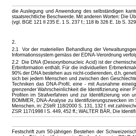
die Auslegung und Anwendung des selbständigen kantona
staatsrechtliche Beschwerde. Mit anderen Worten: Die Üb
(vgl. BGE 121 II 235 E. 1 S. 237 f.; 118 Ib 326 E. 1b S. 329 
2.
2.1 Vor der materiellen Behandlung der Verwaltungsger
Informationssystem gemäss der EDNA-Verordnung verfolgt,
2.2 Die DNA (Desoxyribonucleic Acid) ist der chemische
Erbinformation enthält. Für die individuellen Erbmerkma
90% der DNA bestehen aus nicht-codierenden, d.h. genet
sich bei jedem Menschen und zwischen den Geschlechtern
Techniken das DNA-Profil, eine - mit Ausnahme eineiig
grenzender Wahrscheinlichkeit die Identifizierung ein
Profilen im Strafverfahren und zur Identifizierung von
BOMMER, DNA-Analyse zu Identifizierungszwecken im St
Menschen, in: ZStrR 118/2000 S. 131, 132 f. mit zahlrei
ZSR 117/1998 I S. 449, 452 ff.; WALTER BÄR, Die Identifi
Festschrift zum 50-jährigen Bestehen der Schweizeris