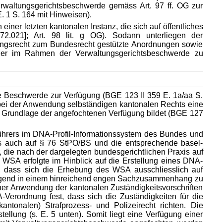
erwaltungsgerichtsbeschwerde gemäss Art. 97 ff. OG zur
. 1 S. 164 mit Hinweisen).
ner letzten kantonalen Instanz, die sich auf öffentliches
.021]; Art. 98 lit. g OG). Sodann unterliegen der
rungsrecht zum Bundesrecht gestützte Anordnungen sowie
er im Rahmen der Verwaltungsgerichtsbeschwerde zu
e Beschwerde zur Verfügung (BGE 123 II 359 E. 1a/aa S.
n bei der Anwendung selbständigen kantonalen Rechts eine
e Grundlage der angefochtenen Verfügung bildet (BGE 127
führers im DNA-Profil-Informationssystem des Bundes und
 auch auf § 76 StPO/BS und die entsprechende basel-
, die nach der dargelegten bundesgerichtlichen Praxis auf
SA erfolgte im Hinblick auf die Erstellung eines DNA-
e, dass sich die Erhebung des WSA ausschliesslich auf
liegend in einem hinreichend engen Sachzusammenhang zu
her Anwendung der kantonalen Zuständigkeitsvorschriften
Verordnung fest, dass sich die Zuständigkeiten für die
onalen) Strafprozess- und Polizeirecht richten. Die
lung (s. E. 5 unten). Somit liegt eine Verfügung einer