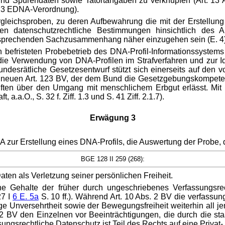
und Spurendaten sowie Tatortangaben zu verknüpfen (Art. 13 
. 3 EDNA-Verordnung).
gleichsproben, zu deren Aufbewahrung die mit der Erstellung d
alten datenschutzrechtliche Bestimmungen hinsichtlich des
tsprechenden Sachzusammenhang näher einzugehen sein (E. 4)
efristeten Probebetrieb des DNA-Profil-Informationssystems ko
 die Verwendung von DNA-Profilen im Strafverfahren und zur 
bundesrätliche Gesetzesentwurf stützt sich einerseits auf d
en neuen Art. 123 BV, der dem Bund die Gesetzgebungskompeten
iften über den Umgang mit menschlichem Erbgut erlässt. Mit d
a.a.O., S. 32 f. Ziff. 1.3 und S. 41 Ziff. 2.1.7).
Erwägung 3
zur Erstellung eines DNA-Profils, die Auswertung der Probe, 
BGE 128 II 259 (268):
n als Verletzung seiner persönlichen Freiheit.
 Gehalte der früher durch ungeschriebenes Verfassungsrech
27 I
6 E. 5a
S. 10 ff.). Während Art. 10 Abs. 2 BV die verfassu
ge Unversehrtheit sowie der Bewegungsfreiheit weiterhin all je
s. 2 BV den Einzelnen vor Beeinträchtigungen, die durch die s
ungsrechtliche Datenschutz ist Teil des Rechts auf eine Privat