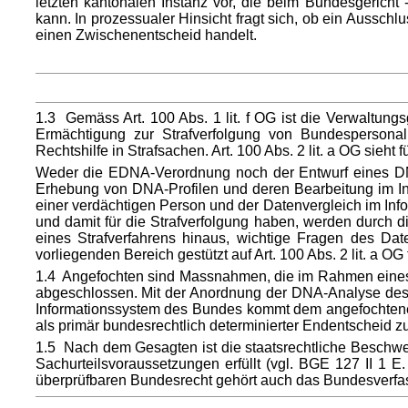
letzten kantonalen Instanz vor, die beim Bundesgericht
kann. In prozessualer Hinsicht fragt sich, ob ein Aussch
einen Zwischenentscheid handelt.
1.3 Gemäss Art. 100 Abs. 1 lit. f OG ist die Verwaltun
Ermächtigung zur Strafverfolgung von Bundespersonal
Rechtshilfe in Strafsachen. Art. 100 Abs. 2 lit. a OG si
Weder die EDNA-Verordnung noch der Entwurf eines DNA-
Erhebung von DNA-Profilen und deren Bearbeitung im In
einer verdächtigen Person und der Datenvergleich im Inf
und damit für die Strafverfolgung haben, werden durch
eines Strafverfahrens hinaus, wichtige Fragen des Dat
vorliegenden Bereich gestützt auf Art. 100 Abs. 2 lit. a OG 
1.4 Angefochten sind Massnahmen, die im Rahmen eines 
abgeschlossen. Mit der Anordnung der DNA-Analyse de
Informationssystem des Bundes kommt dem angefochtenen
als primär bundesrechtlich determinierter Endentscheid zu
1.5 Nach dem Gesagten ist die staatsrechtliche Beschwe
Sachurteilsvoraussetzungen erfüllt (vgl. BGE 127 II 1 
überprüfbaren Bundesrecht gehört auch das Bundesverfas