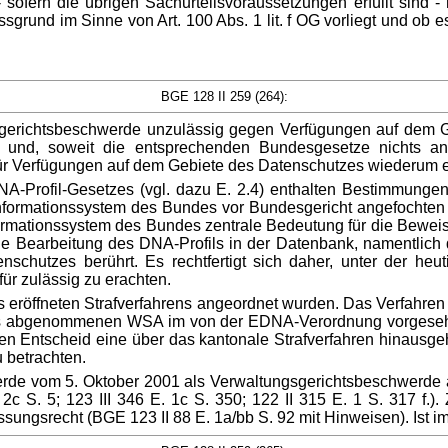
 - sofern die übrigen Sachurteilsvoraussetzungen erfüllt sind
lussgrund im Sinne von Art. 100 Abs. 1 lit. f OG vorliegt und o
BGE 128 II 259 (264):
gsgerichtsbeschwerde unzulässig gegen Verfügungen auf dem G
 und, soweit die entsprechenden Bundesgesetze nichts an
eht für Verfügungen auf dem Gebiete des Datenschutzes wiederu
Profil-Gesetzes (vgl. dazu E. 2.4) enthalten Bestimmungen
formationssystem des Bundes vor Bundesgericht angefochten
ormationssystem des Bundes zentrale Bedeutung für die Beweisf
 die Bearbeitung des DNA-Profils in der Datenbank, namentlic
enschutzes berührt. Es rechtfertigt sich daher, unter der he
für zulässig zu erachten.
eröffneten Strafverfahrens angeordnet wurden. Das Verfahren
s abgenommenen WSA im von der EDNA-Verordnung vorgesehe
 Entscheid eine über das kantonale Strafverfahren hinausgeh
 betrachten.
rde vom 5. Oktober 2001 als Verwaltungsgerichtsbeschwerde a
E. 2c S. 5; 123 III 346 E. 1c S. 350; 122 II 315 E. 1 S. 317 
sungsrecht (BGE 123 II 88 E. 1a/bb S. 92 mit Hinweisen). Ist