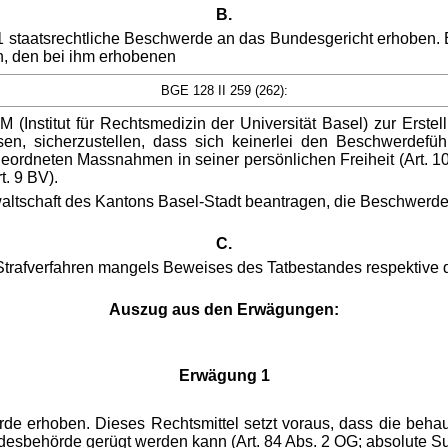
B.
 staatsrechtliche Beschwerde an das Bundesgericht erhoben. E
n, den bei ihm erhobenen
BGE 128 II 259 (262):
 (Institut für Rechtsmedizin der Universität Basel) zur Erst
en, sicherzustellen, dass sich keinerlei den Beschwerdefüh
ordneten Massnahmen in seiner persönlichen Freiheit (Art. 10 Ab
t. 9 BV).
altschaft des Kantons Basel-Stadt beantragen, die Beschwerde
C.
Strafverfahren mangels Beweises des Tatbestandes respektive de
Auszug aus den Erwägungen:
Erwägung 1
de erhoben. Dieses Rechtsmittel setzt voraus, dass die behau
esbehörde gerügt werden kann (Art. 84 Abs. 2 OG; absolute Subs