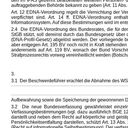
den im IPAS getrennt bearbeiteten weiteren Personen- 
auftraggebenden Behörde bekannt zu geben (Art. 11 Abs
Art. 12 EDNA-Verordnung regelt die Vernichtung der Ver
verpflichtet sind. Art. 14 ff. EDNA-Verordnung enth
Informationssystem. Auf diese Bestimmungen wird im en
2.4 Die EDNA-Verordnung des Bundesrates, die für den b
StGB stützt, soll dereinst durch das Bundesgesetz über
(DNA-Profil-Gesetz) abgelöst werden. Der vorliegende 
aber entgegen Art. 195 BV noch nicht in Kraft stehend
andererseits auf Art. 119 BV, wonach der Bund Vorschr
Strafprozessrechts vorweg vereinheitlicht werden (Botschaft, 
3.
3.1 Der Beschwerdeführer erachtet die Abnahme des WSA 
Aufbewahrung sowie die Speicherung der gewonnenen Date
3.2 Die neue Bundesverfassung gewährleistet einzelne
Verfassungsbestimmungen (vgl. dazu ausführlich BGE 1
darstellt und neben dem Recht auf körperliche und geisti
Persönlichkeitsentfaltung darstellen, schützt Art. 13 Ab
(Recht auf informationelle Selbstbestimmung). Der verfass