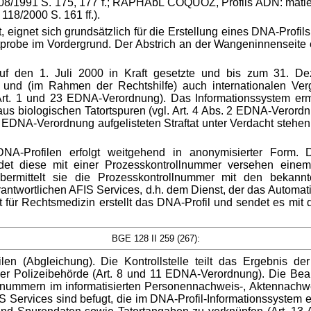
R 108/1991 S. 175, 177 f.; RAPHAbL COQUOZ, Profils ADN: matièr
 118/2000 S. 161 ff.).
, eignet sich grundsätzlich für die Erstellung eines DNA-Profil
obe im Vordergrund. Der Abstrich an der Wangeninnenseite erfo
den 1. Juli 2000 in Kraft gesetzte und bis zum 31. Deze
nd (im Rahmen der Rechtshilfe) auch internationalen Vergl
Art. 1 und 23 EDNA-Verordnung). Das Informationssystem erm
s biologischen Tatortspuren (vgl. Art. 4 Abs. 2 EDNA-Verordn
EDNA-Verordnung aufgelisteten Straftat unter Verdacht stehen o
NA-Profilen erfolgt weitgehend in anonymisierter Form. D
ndet diese mit einer Prozesskontrollnummer versehen eine
g übermittelt sie die Prozesskontrollnummer mit den beka
ntwortlichen AFIS Services, d.h. dem Dienst, der das Automatisi
t für Rechtsmedizin erstellt das DNA-Profil und sendet es mit 
BGE 128 II 259 (267):
en (Abgleichung). Die Kontrollstelle teilt das Ergebnis 
oder Polizeibehörde (Art. 8 und 11 EDNA-Verordnung). Die Be
lnummern im informatisierten Personennachweis-, Aktennach
IS Services sind befugt, die im DNA-Profil-Informationssystem 