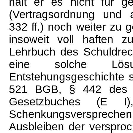
hält er es nicht für ger
(Vertragsordnung und a
332 ff.) noch weiter zu
insoweit voll haften z
Lehrbuch des Schuldrecht
eine solche Lö
Entstehungsgeschichte s
521 BGB, § 442 des E
Gesetzbuches (E I
Schenkungsverspreche
Ausbleiben der verspro