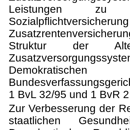
Leistungen z
Sozialpflichtversich
Zusatzrentenversiche
Struktur der Alt
Zusatzversorgungss
Demokratisch
Bundesverfassungsgericht
1 BvL 32/95 und 1 BvR 2105
Zur Verbesserung der R
staatlichen Gesundh