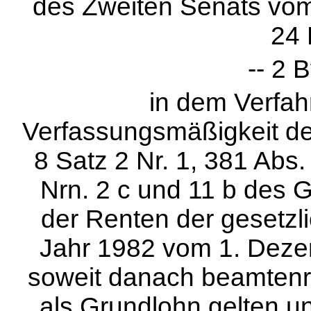
des Zweiten Senats vo
24
-- 2 
in dem Verfah
Verfassungsmäßigkeit der
8 Satz 2 Nr. 1, 381 Abs.
Nrn. 2 c und 11 b des 
der Renten der gesetzl
Jahr 1982 vom 1. Dezem
soweit danach beamtenr
als Grundlohn gelten un