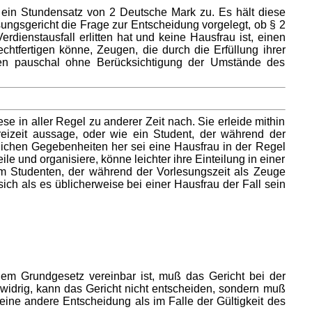
 ein Stundensatz von 2 Deutsche Mark zu. Es hält diese
ngsgericht die Frage zur Entscheidung vorgelegt, ob § 2
rdienstausfall erlitten hat und keine Hausfrau ist, einen
tfertigen könne, Zeugen, die durch die Erfüllung ihrer
egen pauschal ohne Berücksichtigung der Umstände des
e in aller Regel zu anderer Zeit nach. Sie erleide mithin
Freizeit aussage, oder wie ein Student, der während der
lichen Gegebenheiten her sei eine Hausfrau in der Regel
teile und organisiere, könne leichter ihre Einteilung in einer
em Studenten, der während der Vorlesungszeit als Zeuge
ich als es üblicherweise bei einer Hausfrau der Fall sein
em Grundgesetz vereinbar ist, muß das Gericht bei der
widrig, kann das Gericht nicht entscheiden, sondern muß
 eine andere Entscheidung als im Falle der Gültigkeit des