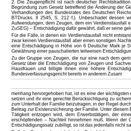
2. Die Zeugenpflicht ist nach deutscher Rechtstradition
Begründung zum Gesetz betreffend die Änderung der Geb
Verhandlungen des Bundesrates des Deutschen Reiches
BTDrucks. II 2545, S. 212 f.). Unbeschadet dessen w
Aufwendungen, dem Zeugen, dem ein Verdienstausfall ents
ZuSEG) -- Entschädigung dafür gewährt, daß er seine geld
Für die Fälle, in denen ein Verdienstausfall nicht entst
zwar keinen Verdienstausfall aber einen sonstigen Nach
eine Entschädigung in Höhe von 6 Deutsche Mark je Stu
Gewährung einer pauschalierten teilweisen Entschädigun
Zu der Gruppe von Zeugen, die nur eine nach dem geri
Gesetz über die Entschädigung von Zeugen und Sachverst
Hausfrauen und billigte ihnen eine höhere Entschäd
Bundesverfassungsgericht bereits in anderem Zusam
menhang hervorgehoben hat, ist es eine der wichtigsten 
setzen und ihr eine gerechte Berücksichtigung zu sichern (
zum Unterhalt der Familie beizutragen, in der Regel durc
Beitrag zur Existenzsicherung der Familie. Unter diesem B
Tätigkeit entzogen wird, dem Erwerbstätigen, der eine
erschöpfenden -- Nachteil hinnehmen muß. Wenn der G
Entschädigungssatz zubilligt, so ist das jedenfalls nicht 