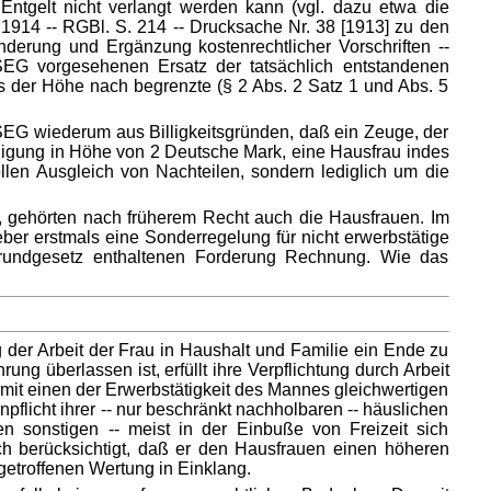
n Entgelt nicht verlangt werden kann (vgl. dazu etwa die
914 -- RGBl. S. 214 -- Drucksache Nr. 38 [1913] zu den
rung und Ergänzung kostenrechtlicher Vorschriften --
SEG vorgesehenen Ersatz der tatsächlich entstandenen
gs der Höhe nach begrenzte (§ 2 Abs. 2 Satz 1 und Abs. 5
ZuSEG wiederum aus Billigkeitsgründen, daß ein Zeuge, der
digung in Höhe von 2 Deutsche Mark, eine Hausfrau indes
len Ausgleich von Nachteilen, sondern lediglich um die
 gehörten nach früherem Recht auch die Hausfrauen. Im
er erstmals eine Sonderregelung für nicht erwerbstätige
Grundgesetz enthaltenen Forderung Rechnung. Wie das
 der Arbeit der Frau in Haushalt und Familie ein Ende zu
ung überlassen ist, erfüllt ihre Verpflichtung durch Arbeit
amit einen der Erwerbstätigkeit des Mannes gleichwertigen
pflicht ihrer -- nur beschränkt nachholbaren -- häuslichen
en sonstigen -- meist in der Einbuße von Freizeit sich
 berücksichtigt, daß er den Hausfrauen einen höheren
 getroffenen Wertung in Einklang.