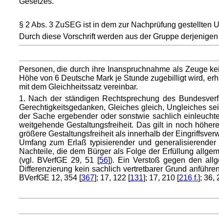
Gesetzes.
§ 2 Abs. 3 ZuSEG ist in dem zur Nachprüfung gestellten 
Durch diese Vorschrift werden aus der Gruppe derjenigen
Personen, die durch ihre Inanspruchnahme als Zeuge kei
Höhe von 6 Deutsche Mark je Stunde zugebilligt wird, erh
mit dem Gleichheitssatz vereinbar.
1. Nach der ständigen Rechtsprechung des Bundesverfas
Gerechtigkeitsgedanken, Gleiches gleich, Ungleiches sein
der Sache ergebender oder sonstwie sachlich einleuchte
weitgehende Gestaltungsfreiheit. Das gilt in noch höh
größere Gestaltungsfreiheit als innerhalb der Eingriffsver
Umfang zum Erlaß typisierender und generalisierender
Nachteile, die dem Bürger als Folge der Erfüllung allgem
(vgl. BVerfGE 29, 51 [
56
]). Ein Verstoß gegen den all
Differenzierung kein sachlich vertretbarer Grund anfüh
BVerfGE 12, 354 [
367
]; 17, 122 [
131
]; 17, 210 [
216 f.
]; 36, 