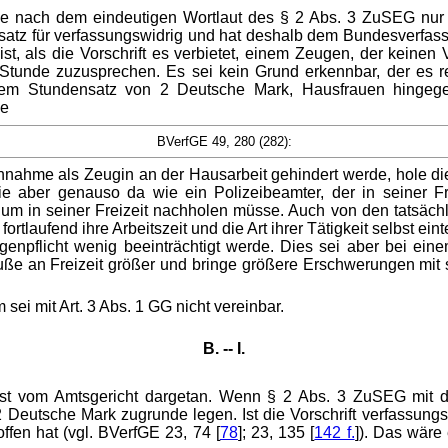
ehe nach dem eindeutigen Wortlaut des § 2 Abs. 3 ZuSEG nur
tz für verfassungswidrig und hat deshalb dem Bundesverfassu
 als die Vorschrift es verbietet, einem Zeugen, der keinen Ve
tunde zuzusprechen. Es sei kein Grund erkennbar, der es rech
 einem Stundensatz von 2 Deutsche Mark, Hausfrauen hing
de
BVerfGE 49, 280 (282):
nahme als Zeugin an der Hausarbeit gehindert werde, hole dies
 sie aber genauso da wie ein Polizeibeamter, der in seiner 
um in seiner Freizeit nachholen müsse. Auch von den tatsäch
fortlaufend ihre Arbeitszeit und die Art ihrer Tätigkeit selbst ein
enpflicht wenig beeinträchtigt werde. Dies sei aber bei ein
uße an Freizeit größer und bringe größere Erschwerungen mit s
ei mit Art. 3 Abs. 1 GG nicht vereinbar.
B. -- I.
 ist vom Amtsgericht dargetan. Wenn § 2 Abs. 3 ZuSEG mit d
eutsche Mark zugrunde legen. Ist die Vorschrift verfassungs
fen hat (vgl. BVerfGE 23, 74 [
78
]; 23, 135 [
142 f.
]). Das wäre