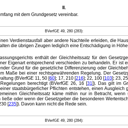
II.
Umfang mit dem Grundgesetz vereinbar.
BVerfGE 49, 280 (283):
nen Verdienstausfall aber andere Nachteile erleiden, die Hau
alten die übrigen Zeugen lediglich eine Entschädigung in Höhe
sungsgerichts enthält der Gleichheitssatz für den Gesetzge
er Eigenart entsprechend verschieden zu behandeln. Er ist erst
nder Grund für die gesetzliche Differenzierung oder Gleichbeh
erem Maße bei einer rechtsgewährenden Regelung. Der Gesetzge
waltung (BVerfGE 11, 50 [
60
]; 17, 210 [
216
]; 22, 100 [
103
]; 23, 25
 Regelungen berechtigt (BVerfGE 26, 16 [
31
]). Das gilt im 
einer staatsbürgerlicher Pflichten entstehen, einen Ausgleich g
gemeinen Gleichheitssatz käme mithin nur in Betracht, wenn
ren ließe oder wenn der Gesetzgeber die besonderen Wertentsch
230 [
235
]). Davon kann nicht die Rede sein.
BVerfGE 49, 280 (284):