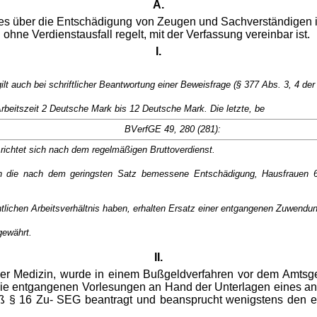
A.
setzes über die Entschädigung von Zeugen und Sachverständigen
hne Verdienstausfall regelt, mit der Verfassung vereinbar ist.
I.
ilt auch bei schriftlicher Beantwortung einer Beweisfrage (§ 377 Abs. 3, 4 der
rbeitszeit 2 Deutsche Mark bis 12 Deutsche Mark. Die letzte, be
BVerfGE 49, 280 (281):
richtet sich nach dem regelmäßigen Bruttoverdienst.
Zeugen die nach dem geringsten Satz bemessene Entschädigung, Hausfraue
htlichen Arbeitsverhältnis haben, erhalten Ersatz einer entgangenen Zuwendu
gewährt.
II.
 der Medizin, wurde in einem Bußgeldverfahren vor dem Amts
 die entgangenen Vorlesungen an Hand der Unterlagen eines an
mäß § 16 Zu- SEG beantragt und beansprucht wenigstens den 