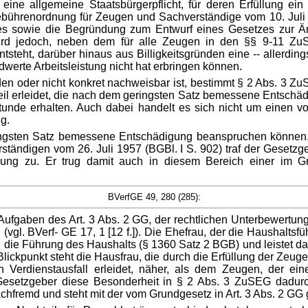
 eine allgemeine Staatsbürgerpflicht, für deren Erfüllung ei
ührenordnung für Zeugen und Sachverständige vom 10. Juli 1
 sowie die Begründung zum Entwurf eines Gesetzes zur Ände
ird jedoch, neben dem für alle Zeugen in den §§ 9-11 Zu
teht, darüber hinaus aus Billigkeitsgründen eine -- allerdin
werte Arbeitsleistung nicht hat erbringen können.
anden oder nicht konkret nachweisbar ist, bestimmt § 2 Abs. 3 
teil erleidet, die nach dem geringsten Satz bemessene Entschä
nde erhalten. Auch dabei handelt es sich nicht um einen vol
g.
ngsten Satz bemessene Entschädigung beanspruchen können,
ändigen vom 26. Juli 1957 (BGBl. I S. 902) traf der Gesetzgeb
igung zu. Er trug damit auch in diesem Bereich einer im 
BVerfGE 49, 280 (285):
Aufgaben des Art. 3 Abs. 2 GG, der rechtlichen Unterbewertung
vgl. BVerf- GE 17, 1 [12 f.]). Die Ehefrau, der die Haushaltsführ
h die Führung des Haushalts (§ 1360 Satz 2 BGB) und leistet d
lickpunkt steht die Hausfrau, die durch die Erfüllung der Zeugen
n Verdienstausfall erleidet, näher, als dem Zeugen, der ein
esetzgeber diese Besonderheit in § 2 Abs. 3 ZuSEG dadurch
sachfremd und steht mit der vom Grundgesetz in Art. 3 Abs. 2 GG