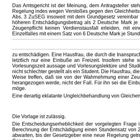
Das Amtsgericht ist der Meinung, dem Antragsteller st
Regelung indes wegen Verstoßes gegen den Gleichheitssa
Abs. 3 ZuSEG insoweit mit dem Grundgesetz vereinbar ist,
höheren Entschädigungsbetrag als 2 Deutsche Mark je S
Zeugenpflicht keinen Verdienstausfall erleiden, mit
Einzelfalles mit einem Satz von 6 Deutsche Mark je Stun
zu entschädigen. Eine Hausfrau, die durch die Inanspruch
letztlich nur eine Einbuße an Freizeit. Insofern stehe
Vorlesungszeit aussage und Vorlesungslektüre und Studi
nicht schlechter gestellt als ein Student. Die Hausfrau, die 
Weise treffen, daß sie von der Wahrnehmung einer Zeug
herangezogen werde, nicht der Fall. Für ihn sei die Einb
möge.
Eine derartig eklatante Ungleichbehandlung von Gleichem s
Die Vorlage ist zulässig.
Die Entscheidungserheblichkeit der vorgelegten Frage
Berechnung der Entschädigung einen Stundensatz von 2 D
abwarten, bis der Gesetzgeber eine neue Regelung getrof