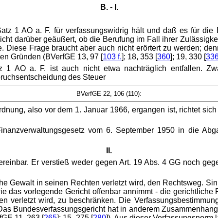
B. - I.
atz 1 AO a. F. für verfassungswidrig hält und daß es für die 
nicht darüber geäußert, ob die Berufung im Fall ihrer Zulässigkei
Diese Frage braucht aber auch nicht erörtert zu werden; denn
en Gründen (BVerfGE 13, 97 [
103 f.
]; 18, 353 [
360
]; 19, 330 [
33
 1 AO a. F. ist auch nicht etwa nachträglich entfallen. Zw
pruchsentscheidung des Steuer
BVerfGE 22, 106 (110):
rdnung, also vor dem 1. Januar 1966, ergangen ist, richtet si
as Finanzverwaltungsgesetz vom 6. September 1950 in die Ab
II.
ereinbar. Er verstieß weder gegen Art. 19 Abs. 4 GG noch geg
liche Gewalt in seinen Rechten verletzt wird, den Rechtsweg. Si
wie das vorlegende Gericht offenbar annimmt - die gerichtlich
hten verletzt wird, zu beschränken. Die Verfassungsbestimmun
g. Das Bundesverfassungsgericht hat in anderem Zusammenhang
fGE 11, 263 [
265
]; 15, 275 [
280
]). Aus dieser Verfassungsnorm