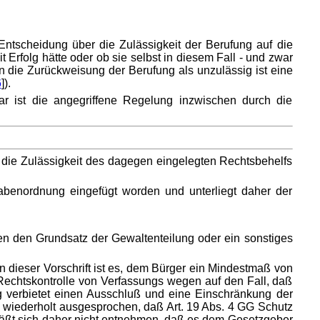
Entscheidung über die Zulässigkeit der Berufung auf die
t Erfolg hätte oder ob sie selbst in diesem Fall - und zwar
 die Zurückweisung der Berufung als unzulässig ist eine
6
]).
ar ist die angegriffene Regelung inzwischen durch die
ch die Zulässigkeit des dagegen eingelegten Rechtsbehelfs
gabenordnung eingefügt worden und unterliegt daher der
en den Grundsatz der Gewaltenteilung oder ein sonstiges
nn dieser Vorschrift ist es, dem Bürger ein Mindestmaß von
e Rechtskontrolle von Verfassungs wegen auf den Fall, daß
g verbietet einen Ausschluß und eine Einschränkung der
 wiederholt ausgesprochen, daß Art. 19 Abs. 4 GG Schutz
 läßt sich daher nicht entnehmen, daß es dem Gesetzgeber