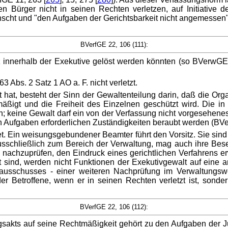
en Bürger nicht in seinen Rechten verletzen, auf Initiative d
cht und "den Aufgaben der Gerichtsbarkeit nicht angemessen" s
BVerfGE 22, 106 (111):
 innerhalb der Exekutive gelöst werden könnten (so BVerwGE 
 Abs. 2 Satz 1 AO a. F. nicht verletzt.
hat, besteht der Sinn der Gewaltenteilung darin, daß die Organ
mäßigt und die Freiheit des Einzelnen geschützt wird. Die 
; keine Gewalt darf ein von der Verfassung nicht vorgesehene
en Aufgaben erforderlichen Zuständigkeiten beraubt werden (BVe
t. Ein weisungsgebundener Beamter führt den Vorsitz. Sie sin
sschließlich zum Bereich der Verwaltung, mag auch ihre Bese
 nachzuprüfen, den Eindruck eines gerichtlichen Verfahrens e
nd, werden nicht Funktionen der Exekutivgewalt auf eine and
rausschusses - einer weiteren Nachprüfung im Verwaltungs
r Betroffene, wenn er in seinen Rechten verletzt ist, sonde
BVerfGE 22, 106 (112):
akts auf seine Rechtmäßigkeit gehört zu den Aufgaben der Ju