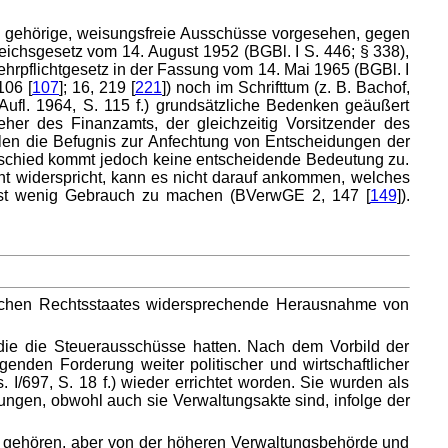
g gehörige, weisungsfreie Ausschüsse vorgesehen, gegen
ichsgesetz vom 14. August 1952 (BGBl. I S. 446; § 338),
rpflichtgesetz in der Fassung vom 14. Mai 1965 (BGBl. I
 106 [
107
]; 16, 219 [
221
]) noch im Schrifttum (z. B. Bachof,
Aufl. 1964, S. 115 f.) grundsätzliche Bedenken geäußert
her des Finanzamts, der gleichzeitig Vorsitzender des
len die Befugnis zur Anfechtung von Entscheidungen der
rschied kommt jedoch keine entscheidende Bedeutung zu.
ht widerspricht, kann es nicht darauf ankommen, welches
ichst wenig Gebrauch zu machen (BVerwGE 2, 147 [
149
]).
ischen Rechtsstaates widersprechende Herausnahme von
 die die Steuerausschüsse hatten. Nach dem Vorbild der
nden Forderung weiter politischer und wirtschaftlicher
/697, S. 18 f.) wieder errichtet worden. Sie wurden als
ngen, obwohl auch sie Verwaltungsakte sind, infolge der
g gehören, aber von der höheren Verwaltungsbehörde und