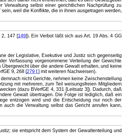
er Verwaltung selbst einer gerichtlichen Nachprüfung zu
ein, weil die Konflikte, die in ihnen ausgetragen werden,
2, 147 [
149
]). Ein Verbot läßt sich aus Art. 19 Abs. 4 GG
e der Legislative, Exekutive und Justiz sich gegenseitig
in der Verfassung vorgenommene Verteilung der Gewichte
s Übergewicht über die andere Gewalt erhalten, und keine
rfGE 9, 268 [
279 f.
] mit weiteren Nachweisen).
d demnach nicht Gerichte, nehmen keine Zwischenstellung
tzung mit mehreren, zum Teil weisungsfreien Mitgliedern
rwecken (dazu BVerfGE 4, 331 [Leitsatz 3]). Dadurch, daß
ere Gewalt übertragen. Die Folge ist lediglich, daß ein
wege entzogen wird und die Entscheidung nur noch der
rn auch die Verwaltung selbst das Gericht anrufen kann,
stiz; sie entspricht dem System der Gewaltenteilung und