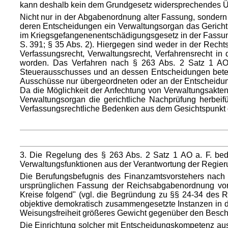
kann deshalb kein dem Grundgesetz widersprechendes Üb
Nicht nur in der Abgabenordnung alter Fassung, sonder
deren Entscheidungen ein Verwaltungsorgan das Gericht 
im Kriegsgefangenenentschädigungsgesetz in der Fassung
S. 391; § 35 Abs. 2). Hiergegen sind weder in der Rech
Verfassungsrecht, Verwaltungsrecht, Verfahrensrecht in
worden. Das Verfahren nach § 263 Abs. 2 Satz 1 AO a.
Steuerausschusses und an dessen Entscheidungen beteil
Ausschüsse nur übergeordneten oder an der Entscheidun
Da die Möglichkeit der Anfechtung von Verwaltungsakten
Verwaltungsorgan die gerichtliche Nachprüfung herbei
Verfassungsrechtliche Bedenken aus dem Gesichtspunkt de
3. Die Regelung des § 263 Abs. 2 Satz 1 AO a. F. be
Verwaltungsfunktionen aus der Verantwortung der Regieru
Die Berufungsbefugnis des Finanzamtsvorstehers nach §
ursprünglichen Fassung der Reichsabgabenordnung von 1
Kreise folgend" (vgl. die Begründung zu §§ 24-34 des R
objektive demokratisch zusammengesetzte Instanzen in d
Weisungsfreiheit größeres Gewicht gegenüber den Beschw
Die Einrichtung solcher mit Entscheidungskompetenz au