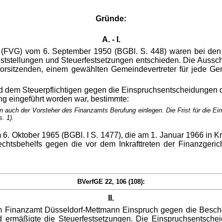
Gründe:
A. - I.
 (FVG) vom 6. September 1950 (BGBl. S. 448) waren bei den
feststellungen und Steuerfestsetzungen entschieden. Die Auss
 Vorsitzenden, einem gewählten Gemeindevertreter für jede 
 dem Steuerpflichtigen gegen die Einspruchsentscheidungen d
ng eingeführt worden war, bestimmte:
ch der Vorsteher des Finanzamts Berufung einlegen. Die Frist für die Einl
. 1).
6. Oktober 1965 (BGBl. I S. 1477), die am 1. Januar 1966 in K
Rechtsbehelfs gegen die vor dem Inkrafttreten der Finanzg
BVerfGE 22, 106 (108):
II.
eim Finanzamt Düsseldorf-Mettmann Einspruch gegen die Besch
 ermäßigte die Steuerfestsetzungen. Die Einspruchsentsche