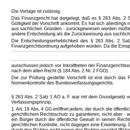
Die Vorlage ist zulässig.
Das Finanzgericht hat dargelegt, daß es § 263 Abs. 2 S
Gültigkeit der Vorschrift ankommt. Es hat sich allerdings 
aus sachlichen Gründen - zurückgewiesen werden müßte. 
andere Entscheidung als die Zurückweisung aus sachlich
Die Entscheidungserheblichkeit des § 263 Abs. 2 Satz
Finanzgerichtsordnung aufgehoben worden. Da die Eins
ausschusses jedoch vor Inkrafttreten der Finanzgerichtso
nach dem alten Recht (§ 184 Abs. 2 Nr. 2 FGO).
Die zur Prüfung gestellte Vorschrift ist erst durch d
Normenkontrolle des Bundesverfassungsgerichts.
§ 263 Abs. 2 Satz 1 AO a. F. war mit dem Grundgesetz v
Verfassungsprinzip.
1. Art. 19 Abs. 4 GG eröffnet jedem, der durch die öffent
gerichtlichem Rechtsschutz zu garantieren, nicht aber - 
ein Bürger durch die öffentliche Gewalt in seinen Rec
gerichtlichen Kontrolle, nicht dagegen eine Erweiterun
durch den Richter, nicht gegen den Richter gewährt (BVer