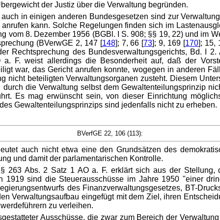
ergewicht der Justiz über die Verwaltung begründen.
n auch in einigen anderen Bundesgesetzen sind zur Verwaltun
anrufen kann. Solche Regelungen finden sich im Lastenausgle
 vom 8. Dezember 1956 (BGBl. I S. 908; §§ 19, 22) und im Weh
tsprechung (BVerwGE 2, 147 [
148
]; 7, 66 [
73
]; 9, 169 [
170
]; 15,
 der Rechtsprechung des Bundesverwaltungsgerichts, Bd. I 2. 
 F. weist allerdings die Besonderheit auf, daß der Vorste
igt war, das Gericht anrufen konnte, wogegen in anderen Fäl
g nicht beteiligten Verwaltungsorganen zusteht. Diesem Unte
 durch die Verwaltung selbst dem Gewaltenteilungsprinzip nic
führt. Es mag erwünscht sein, von dieser Einrichtung mögl
s Gewaltenteilungsprinzips sind jedenfalls nicht zu erheben.
BVerfGE 22, 106 (113):
deutet auch nicht etwa eine den Grundsätzen des demokrat
ng und damit der parlamentarischen Kontrolle.
 263 Abs. 2 Satz 1 AO a. F. erklärt sich aus der Stellung,
919 sind die Steuerausschüsse im Jahre 1950 "einer dringe
egierungsentwurfs des Finanzverwaltungsgesetzes, BT-Drucks. I
en Verwaltungsaufbau eingefügt mit dem Ziel, ihren Entscheidu
erdeführern zu verleihen.
sgestatteter Ausschüsse, die zwar zum Bereich der Verwaltun