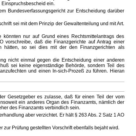
 Einspruchsbescheid ein.
dem Bundesverfassungsgericht zur Entscheidung darüber
hrift sei mit dem Prinzip der Gewaltenteilung und mit Art.
ie könnten nur auf Grund eines Rechtsmittelantrags des
AO vorschreibe, daß die Finanzgerichte auf Antrag einer
 hätten, so sei dies mit der den Finanzgerichten als
ung nicht einmal gegen die Entscheidung einer anderen
huß sei keine eigenständige Behörde, sondern Teil des
anzufechten und einen In-sich-Prozeß zu führen. Hieran
r Gesetzgeber es zulasse, daß für einen Teil der vom
insoweit ein anderes Organ des Finanzamts, nämlich der
her des Finanzamts verbindlich sein.
rhandlung aber verzichtet. Er hält § 263 Abs. 2 Satz 1 AO
zur Prüfung gestellten Vorschrift ebenfalls bejaht wird.