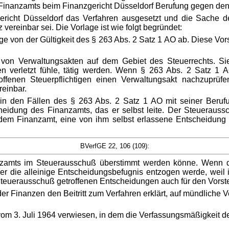
 Finanzamts beim Finanzgericht Düsseldorf Berufung gegen den
ericht Düsseldorf das Verfahren ausgesetzt und die Sache 
vereinbar sei. Die Vorlage ist wie folgt begründet:
 von der Gültigkeit des § 263 Abs. 2 Satz 1 AO ab. Diese Vorsc
e von Verwaltungsakten auf dem Gebiet des Steuerrechts. S
ten verletzt fühle, tätig werden. Wenn § 263 Abs. 2 Satz 1 
fenen Steuerpflichtigen einen Verwaltungsakt nachzuprüfen
reinbar.
n den Fällen des § 263 Abs. 2 Satz 1 AO mit seiner Beruf
idung des Finanzamts, das er selbst leite. Der Steueraussc
em Finanzamt, eine von ihm selbst erlassene Entscheidung 
BVerfGE 22, 106 (109):
nzamts im Steuerausschuß überstimmt werden könne. Wenn de
r die alleinige Entscheidungsbefugnis entzogen werde, weil 
euerausschuß getroffenen Entscheidungen auch für den Vorste
 Finanzen den Beitritt zum Verfahren erklärt, auf mündliche Ve
vom 3. Juli 1964 verwiesen, in dem die Verfassungsmäßigkeit der 