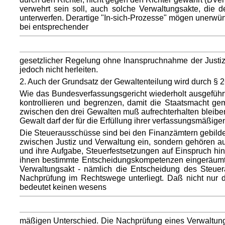
verwehrt sein soll, auch solche Verwaltungsakte, die d
unterwerfen. Derartige "In-sich-Prozesse" mögen unerwüns
bei entsprechender
gesetzlicher Regelung ohne Inanspruchnahme der Justiz
jedoch nicht herleiten.
2. Auch der Grundsatz der Gewaltenteilung wird durch § 263
Wie das Bundesverfassungsgericht wiederholt ausgeführt 
kontrollieren und begrenzen, damit die Staatsmacht ge
zwischen den drei Gewalten muß aufrechterhalten bleiben
Gewalt darf der für die Erfüllung ihrer verfassungsmäßig
Die Steuerausschüsse sind bei den Finanzämtern gebilde
zwischen Justiz und Verwaltung ein, sondern gehören au
und ihre Aufgabe, Steuerfestsetzungen auf Einspruch hin
ihnen bestimmte Entscheidungskompetenzen eingeräumt si
Verwaltungsakt - nämlich die Entscheidung des Steue
Nachprüfung im Rechtswege unterliegt. Daß nicht nur de
bedeutet keinen wesens
mäßigen Unterschied. Die Nachprüfung eines Verwaltungs