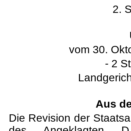
2. 
vom 30. Okto
- 2 S
Landgerich
Aus d
Die Revision der Staatsa
des Angeklagten D