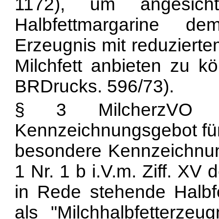
1172), um angesicht
Halbfettmargarine d
Erzeugnis mit reduzierte
Milchfett anbieten zu k
BRDrucks. 596/73).
§ 3 MilcherzVO en
Kennzeichnungsgebot für 
besondere Kennzeichnung
1 Nr. 1 b i.V.m. Ziff. XV 
in Rede stehende Halbf
als "Milchhalbfetterze