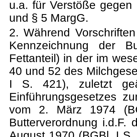
u.a. für Verstöße gegen 
und § 5 MargG.
2. Während Vorschrift
Kennzeichnung der Bu
Fettanteil) in der im we
40 und 52 des Milchgese
I S. 421), zuletzt g
Einführungsgesetzes z
vom 2. März 1974 (BG
Butterverordnung i.d.F
August 1970
(BGBl. I S.