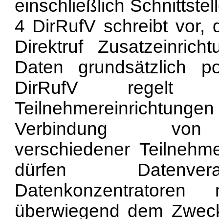
einschließlich Schnittste
4 DirRufV schreibt vor,
Direktruf Zusatzeinric
Daten grundsätzlich p
DirRufV regelt
Teilnehmereinrichtu
Verbindung von Te
verschiedener Teilnehm
dürfen Datenvera
Datenkonzentratoren 
überwiegend dem Zweck 