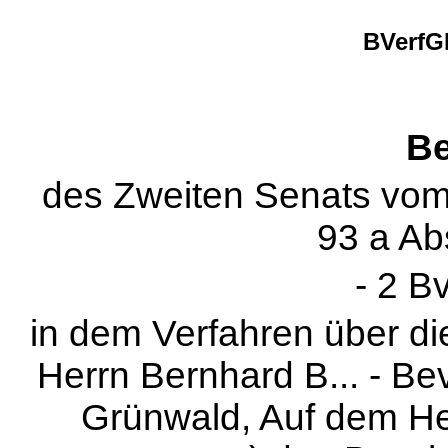
BVerfGE
Be
des Zweiten Senats vo
93 a Ab
- 2 B
in dem Verfahren über d
Herrn Bernhard B... - Bev
Grünwald, Auf dem He