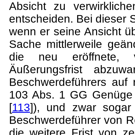
Absicht zu ver
wirklic
entscheiden. Bei dieser 
wenn er seine Ansicht üb
Sache mittlerweile geänd
die neu eröffnete, 
Äußerungsfrist abzu
Beschwerdeführers auf 
103 Abs. 1 GG Genüge z
[
113
]), und zwar soga
Beschwerdeführer von R
die weitere Frist von z