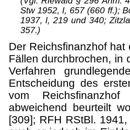
(Vgl. Riewald § 296 Anm. 4
Stw 1952, I, 657 (660 ff.);
1937, I, 219 und 340; Zitzl
357.)
Der Reichsfinanzhof hat 
Fällen durchbrochen, in 
Verfahren grundlegend
Entscheidung des erst
vom Reichsfinanzhof
abweichend beurteilt w
[309]; RFH RStBl. 1941, 