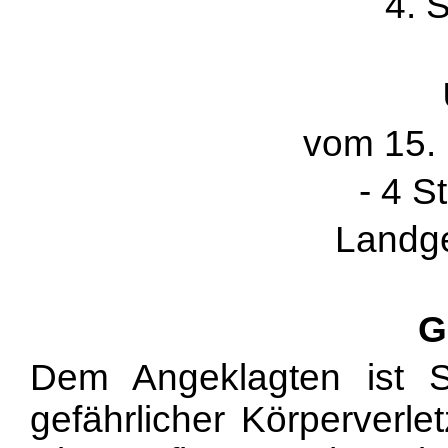
4. 
vom 15. 
- 4 S
Landge
G
Dem Angeklagten ist St
gefährlicher Körperverle