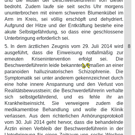
und die Mutter der Beschwerdeführerin von dieser
bedroht. Zudem laufe sie seit sechs Uhr morgens
ununterbrochen mit einem schweren Blumenkübel im
Arm im Kreis, sei völlig erschöpft und dehydriert.
Aufgrund der Hitze und der Entkräftung bestehe eine
akute Selbstgefährdung, so dass eine geschlossene
Unterbringung erforderlich sei.
5. In dem ärztlichen Zeugnis vom 29. Juli 2014 wird
8
ausgeführt, dass die Einweisung notfallmäßig zur
erneuten Krisenintervention erfolgt sei. Die
Beschwerdeführerin leide bekannter
maßen an einer
paranoiden halluzinatorischen Schizophrenie. Die
Symptomatik sei unter anderem gekennzeichnet durch
eine hohe innere Anspannung und den Verlust von
Realitätsbewusstsein; die Beschwerdeführerin verhalte
sich selbstgefährdend, und es fehle ihr an
Krankheitseinsicht. Sie verweigere zudem die
medikamentöse Behandlung und wolle die Klinik
verlassen. Aus dem richterlichen Anhörungsprotokoll
vom 30. Juli 2014 geht hervor, dass die behandelnde
Ärztin einen Verbleib der Beschwerdeführerin in der
Unterbringung für einen Zeitraum von sechs Wochen