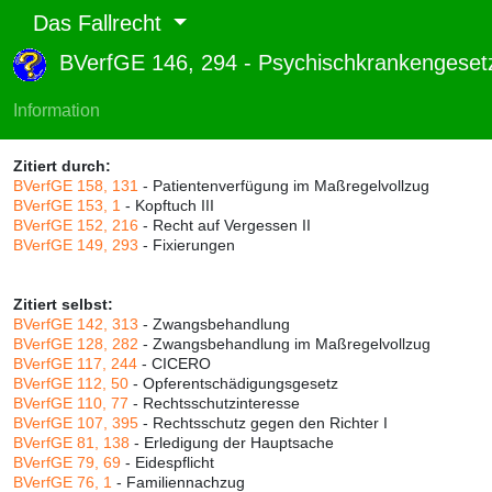
Das Fallrecht
BVerfGE 146, 294 - Psychischkrankengese
Abruf und Rang:
RTF-Version
(
Seiten
,
Linien
),
Druckversion
(
Seiten
)
Information
Rang:
0% (656)
Zitiert durch:
BVerfGE 158, 131
- Patientenverfügung im Maßregelvollzug
BVerfGE 153, 1
- Kopftuch III
BVerfGE 152, 216
- Recht auf Vergessen II
BVerfGE 149, 293
- Fixierungen
Zitiert selbst:
BVerfGE 142, 313
- Zwangsbehandlung
BVerfGE 128, 282
- Zwangsbehandlung im Maßregelvollzug
BVerfGE 117, 244
- CICERO
BVerfGE 112, 50
- Opferentschädigungsgesetz
BVerfGE 110, 77
- Rechtsschutzinteresse
BVerfGE 107, 395
- Rechtsschutz gegen den Richter I
BVerfGE 81, 138
- Erledigung der Hauptsache
BVerfGE 79, 69
- Eidespflicht
BVerfGE 76, 1
- Familiennachzug