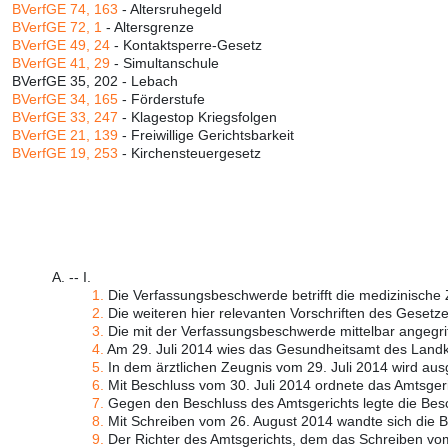
BVerfGE 74, 163
- Altersruhegeld
BVerfGE 72, 1
- Altersgrenze
BVerfGE 49, 24
- Kontaktsperre-Gesetz
BVerfGE 41, 29
- Simultanschule
BVerfGE 35, 202 - Lebach
BVerfGE 34, 165
- Förderstufe
BVerfGE 33, 247
- Klagestop Kriegsfolgen
BVerfGE 21, 139
- Freiwillige Gerichtsbarkeit
BVerfGE 19, 253
- Kirchensteuergesetz
A. -- I.
1.
Die Verfassungsbeschwerde betrifft die medizinische
2.
Die weiteren hier relevanten Vorschriften des Gesetzes
3.
Die mit der Verfassungsbeschwerde mittelbar angegri
4.
Am 29. Juli 2014 wies das Gesundheitsamt des Landkr
5.
In dem ärztlichen Zeugnis vom 29. Juli 2014 wird ausg
6.
Mit Beschluss vom 30. Juli 2014 ordnete das Amtsgeri
7.
Gegen den Beschluss des Amtsgerichts legte die Bes
8.
Mit Schreiben vom 26. August 2014 wandte sich die B
9.
Der Richter des Amtsgerichts, dem das Schreiben vom