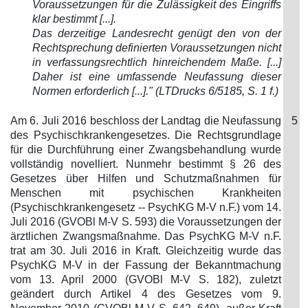
Voraussetzungen für die Zulässigkeit des Eingriffs
klar bestimmt [...].
Das derzeitige Landesrecht genügt den von der
Rechtsprechung definierten Voraussetzungen nicht
in verfassungsrechtlich hinreichendem Maße. [...]
Daher ist eine umfassende Neufassung dieser
Normen erforderlich [...]." (LTDrucks 6/5185, S. 1 f.)
Am 6. Juli 2016 beschloss der Landtag die Neufassung
5
des Psychischkrankengesetzes. Die Rechtsgrundlage
für die Durchführung einer Zwangsbehandlung wurde
vollständig novelliert. Nunmehr bestimmt § 26 des
Gesetzes über Hilfen und Schutzmaßnahmen für
Menschen mit psychischen Krankheiten
(Psychischkrankengesetz -- PsychKG M-V n.F.) vom 14.
Juli 2016 (GVOBl M-V S. 593) die Voraussetzungen der
ärztlichen Zwangsmaßnahme. Das PsychKG M-V n.F.
trat am 30. Juli 2016 in Kraft. Gleichzeitig wurde das
PsychKG M-V in der Fassung der Bekanntmachung
vom 13. April 2000 (GVOBl M-V S. 182), zuletzt
geändert durch Artikel 4 des Gesetzes vom 9.