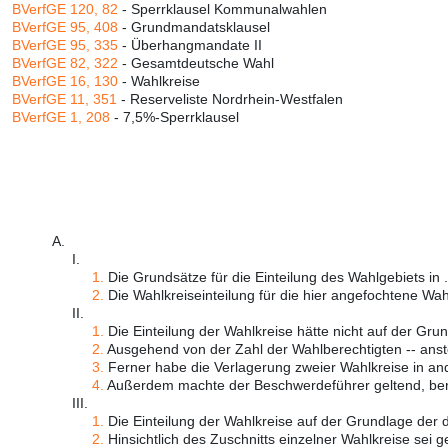
BVerfGE 120, 82
- Sperrklausel Kommunalwahlen
BVerfGE 95, 408
- Grundmandatsklausel
BVerfGE 95, 335
- Überhangmandate II
BVerfGE 82, 322
- Gesamtdeutsche Wahl
BVerfGE 16, 130
- Wahlkreise
BVerfGE 11, 351
- Reserveliste Nordrhein-Westfalen
BVerfGE 1, 208
- 7,5%-Sperrklausel
A.
I.
1.
Die Grundsätze für die Einteilung des Wahlgebiets in .
2.
Die Wahlkreiseinteilung für die hier angefochtene Wahl
II.
1.
Die Einteilung der Wahlkreise hätte nicht auf der Grund
2.
Ausgehend von der Zahl der Wahlberechtigten -- anstel
3.
Ferner habe die Verlagerung zweier Wahlkreise in and
4.
Außerdem machte der Beschwerdeführer geltend, bere
III.
1.
Die Einteilung der Wahlkreise auf der Grundlage der 
2.
Hinsichtlich des Zuschnitts einzelner Wahlkreise sei g