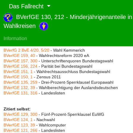
Das Fallrecht
BVerfGE 130, 212 - Minderjährigenanteile in
Abruf und Rang:
Wahlkreisen
RTF-Version
(
Seiten
,
Linien
),
Druckversion
(
Seiten
)
Rang:
83% (656)
Information
Zitiert durch:
BVerfG 2 BvE 4/20, 5/20
- Wahl Kemmerich
BVerfGE 159, 40
- Wahlrechtsreform 2020 eA
BVerfGE 157, 300
- Unterschriftenquoren Bundestagswahl
BVerfGE 156, 224
- Parität bei Bundestagswahl
BVerfGE 151, 1
- Wahlrechtsausschluss Bundestagswahl
BVerfGE 150, 1
- Zensus 2011
BVerfGE 135, 259
- Drei-Prozent-Sperrklausel Europawahl
BVerfGE 132, 39
- Wahlberechtigung der Auslandsdeutschen
BVerfGE 131, 316
- Landeslisten
Zitiert selbst:
BVerfGE 129, 300
- Fünf-Prozent-Sperrklausel EuWG
BVerfGE 124, 1
- Nachwahl
BVerfGE 123, 39
- Wahlcomputer
BVerfGE 121, 266
- Landeslisten