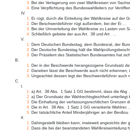
3.
Bei der Verlagerung von zwei Wahlkreisen von Sachse
4.
Eine Verpflichtung des Bundeswahlleiters zur Veröffentl
IV.
1.
Er rügt, durch die Einteilung der Wahlkreise auf der Gr
2.
Der Beschwerdeführer rügt außerdem, bei der Ei ...
3.
Bei der Umverteilung der Wahlkreise zu Lasten von S
4.
Schließlich gebiete der aus Art. 38 und Art. ...
V.
1.
Dem Deutschen Bundestag, dem Bundesrat, der Bunde
2.
Der Deutsche Bundestag hält die Wahlprüfungsbeschw
3.
Der Präsident des Statistischen Bundesamtes hat sich 
B.
1.
Der in der Beschwerde herangezogene Grundsatz der Ö
2.
Daneben lässt die Beschwerde auch nicht erkennen, in
3.
Ungeachtet dessen legt der Beschwerdeführer auch ni
C.
I.
1.
a) Art. 38 Abs. 1 Satz 1 GG bestimmt, dass die Abg ..
2.
a) Der Grundsatz der Wahlrechtsgleichheit unterliegt 
3.
Die Einhaltung der verfassungsrechtlichen Grenzen de
4.
Die in Art. 38 Abs. 1 Satz 1 GG verankerte Wahlrec ..
5.
Der tatsächliche Anteil Minderjähriger an der Bev&ou .
II.
1.
Dahingestellt bleiben kann, inwieweit angesichts der 
2.
Dass die bei der beanstandeten Wahlkreiseinteilung h