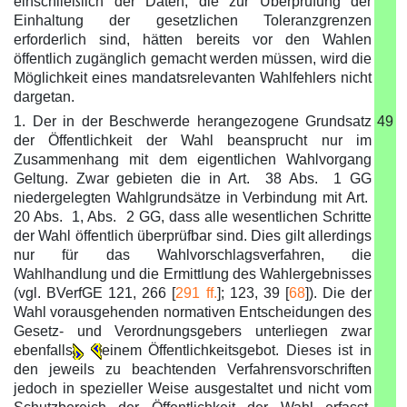
einschließlich der Daten, die zur Überprüfung der
Einhaltung der gesetzlichen Toleranzgrenzen
erforderlich sind, hätten bereits vor den Wahlen
öffentlich zugänglich gemacht werden müssen, wird die
Möglichkeit eines mandatsrelevanten Wahlfehlers nicht
dargetan.
1. Der in der Beschwerde herangezogene Grundsatz
49
der Öffentlichkeit der Wahl beansprucht nur im
Zusammenhang mit dem eigentlichen Wahlvorgang
Geltung. Zwar gebieten die in Art. 38 Abs. 1 GG
niedergelegten Wahlgrundsätze in Verbindung mit Art.
20 Abs. 1, Abs. 2 GG, dass alle wesentlichen Schritte
der Wahl öffentlich überprüfbar sind. Dies gilt allerdings
nur für das Wahlvorschlagsverfahren, die
Wahlhandlung und die Ermittlung des Wahlergebnisses
(vgl. BVerfGE 121, 266 [
291 ff.
]; 123, 39 [
68
]). Die der
Wahl vorausgehenden normativen Entscheidungen des
Gesetz- und Verordnungsgebers unterliegen zwar
ebenfalls
einem Öffentlichkeitsgebot. Dieses ist in
den jeweils zu beachtenden Verfahrensvorschriften
jedoch in spezieller Weise ausgestaltet und nicht vom