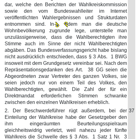
dar, welche den Berichten der Wahlkreiskommission
sowie den vom Bundeswahlleiter im Internet
veröffentlichten Wahlergebnissen und Strukturdaten
entnommen sind. In-
dem man die deutsche
Wohnbevölkerung zugrunde lege, unterstelle man
unzulässigerweise, dass die Wahlberechtigten ihre
Stimme auch im Sinne der nicht Wahlberechtigten
abgäben. Das Bundesverfassungsgericht habe bislang
nicht ausdrücklich entschieden, dass § 3 Abs. 1 BWG
insoweit mit dem Grundgesetz vereinbar sei. Nach dem
Repräsentationsgedanken des Art. 38 GG seien die
Abgeordneten zwar Vertreter des ganzen Volkes, sie
seien jedoch nur von einem Teil des Volkes, den
Wahlberechtigten, gewählt. Die Zahl der für ein
Direktmandat erforderlichen Stimmen schwanke
zwischen den einzelnen Wahlkreisen erheblich.
2. Der Beschwerdeführer rügt außerdem, bei der
37
Einteilung der Wahlkreise habe der Gesetzgeber den
ihm eingeräumten Beurteilungsspielraum
gleichheitswidrig verletzt, weil nahezu jeder fünfte
Wahlkreis die Schwelle des § 3 Abs. 1 Satz 1 Nr. 3