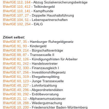
BVerfGE 112, 164
- Abzug Sozialversicherungsbeiträge
BVerfGE 110, 412
- Teilkindergeld
BVerfGE 110, 141
- Kampfhunde
BVerfGE 107, 27
- Doppelte Haushaltsführung
BVerfGE 104, 51
- Lebenspartnerschaften
BVerfGE 102, 254
- EALG
Zitiert selbst:
BVerfGE 97, 35
- Hamburger Ruhegeldgesetz
BVerfGE 91, 93
- Kindergeld
BVerfGE 89, 214
- Bürgschaftsverträge
BVerfGE 88, 87
- Transsexuelle II
BVerfGE 82, 126
- Kündigungsfristen für Arbeiter
BVerfGE 81, 242
- Handelsvertreter
BVerfGE 72, 330
- Finanzausgleich I
BVerfGE 67, 256
- Investitionshilfegesetz
BVerfGE 61, 319
- Ehegattensplitting
BVerfGE 60, 123
- Junge Transsexuelle
BVerfGE 48, 227
- Lohnfortzahlung
BVerfGE 40, 296
- Abgeordnetendiäten
BVerfGE 30, 292
- Erdölbevorratung
BVerfGE 21, 12
- Allphasenumsatzsteuer
BVerfGE 18, 288
- Wiedergutmachung
BVerfGE 10, 200
- Friedensrichter Baden-Württemberg