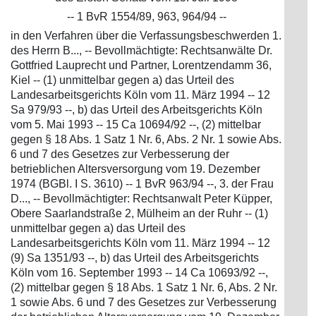
-- 1 BvR 1554/89, 963, 964/94 --
in den Verfahren über die Verfassungsbeschwerden 1.
des Herrn B..., -- Bevollmächtigte: Rechtsanwälte Dr.
Gottfried Lauprecht und Partner, Lorentzendamm 36,
Kiel -- (1) unmittelbar gegen a) das Urteil des
Landesarbeitsgerichts Köln vom 11. März 1994 -- 12
Sa 979/93 --, b) das Urteil des Arbeitsgerichts Köln
vom 5. Mai 1993 -- 15 Ca 10694/92 --, (2) mittelbar
gegen § 18 Abs. 1 Satz 1 Nr. 6, Abs. 2 Nr. 1 sowie Abs.
6 und 7 des Gesetzes zur Verbesserung der
betrieblichen Altersversorgung vom 19. Dezember
1974 (BGBl. I S. 3610) -- 1 BvR 963/94 --, 3. der Frau
D..., -- Bevollmächtigter: Rechtsanwalt Peter Küpper,
Obere Saarlandstraße 2, Mülheim an der Ruhr -- (1)
unmittelbar gegen a) das Urteil des
Landesarbeitsgerichts Köln vom 11. März 1994 -- 12
(9) Sa 1351/93 --, b) das Urteil des Arbeitsgerichts
Köln vom 16. September 1993 -- 14 Ca 10693/92 --,
(2) mittelbar gegen § 18 Abs. 1 Satz 1 Nr. 6, Abs. 2 Nr.
1 sowie Abs. 6 und 7 des Gesetzes zur Verbesserung