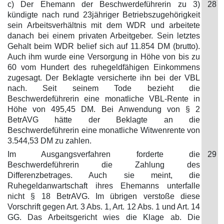
c) Der Ehemann der Beschwerdeführerin zu 3)
28
kündigte nach rund 23jähriger Betriebszugehörigkeit
sein Arbeitsverhältnis mit dem WDR und arbeitete
danach bei einem privaten Arbeitgeber. Sein letztes
Gehalt beim WDR belief sich auf 11.854 DM (brutto).
Auch ihm wurde eine Versorgung in Höhe von bis zu
60 vom Hundert des ruhegeldfähigen Einkommens
zugesagt. Der Beklagte versicherte ihn bei der VBL
nach. Seit seinem Tode bezieht die
Beschwerdeführerin eine monatliche VBL-Rente in
Höhe von 495,45 DM. Bei Anwendung von § 2
BetrAVG hätte der Beklagte an die
Beschwerdeführerin eine monatliche Witwenrente von
3.544,53 DM zu zahlen.
Im Ausgangsverfahren forderte die
29
Beschwerdeführerin die Zahlung des
Differenzbetrages. Auch sie meint, die
Ruhegeldanwartschaft ihres Ehemanns unterfalle
nicht § 18 BetrAVG. Im übrigen verstoße diese
Vorschrift gegen Art. 3 Abs. 1, Art. 12 Abs. 1 und Art. 14
GG. Das Arbeitsgericht wies die Klage ab. Die