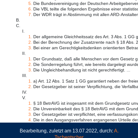
5.
Die Bundesvereinigung der Deutschen Arbeitgeberver
6.
Die VBL teilte die folgenden Ergebnisse einer statistis
7.
Der WDR trägt in Abstimmung mit allen ARD-Anstalten,
B.
C.
I.
1.
Der allgemeine Gleichheitssatz des Art. 3 Abs. 1 GG ge
2.
Bei der Berechnung der Zusatzrente nach § 18 Abs. 2
3.
Bei einer am Gerechtigkeitsdenken orientierten Betrac
II.
1.
Der Grundsatz, daß alle Menschen vor dem Gesetz gle
2.
Die Sonderregelung führt, wie bereits dargelegt wurde,
3.
Die Ungleichbehandlung ist nicht gerechtfertigt. ...
III.
1.
a) Art. 12 Abs. 1 Satz 1 GG garantiert neben der freien
2.
Der Gesetzgeber ist seiner Verpflichtung, die Verfallbar
IV.
V.
1.
§ 18 BetrAVG ist insgesamt mit dem Grundgesetz unve
2.
Die Unvereinbarkeit des § 18 BetrAVG mit dem Grundg
3.
Der Gesetzgeber ist verpflichtet, eine verfassungskon
4.
Die in den Ausgangsverfahren ergangenen Urteile des
Bearbeitung, zuletzt am 13.07.2022, durch:
A.
Tschentscher