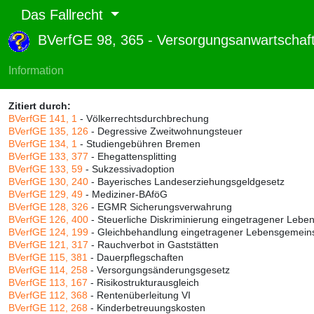
Das Fallrecht
BVerfGE 98, 365 - Versorgungsanwartscha
Abruf und Rang:
RTF-Version
(
Seiten
,
Linien
),
Druckversion
(
Seiten
)
Information
Rang:
96% (656)
Zitiert durch:
BVerfGE 141, 1
- Völkerrechtsdurchbrechung
BVerfGE 135, 126
- Degressive Zweitwohnungsteuer
BVerfGE 134, 1
- Studiengebühren Bremen
BVerfGE 133, 377
- Ehegattensplitting
BVerfGE 133, 59
- Sukzessivadoption
BVerfGE 130, 240
- Bayerisches Landeserziehungsgeldgesetz
BVerfGE 129, 49
- Mediziner-BAföG
BVerfGE 128, 326
- EGMR Sicherungsverwahrung
BVerfGE 126, 400
- Steuerliche Diskriminierung eingetragener Lebe
BVerfGE 124, 199
- Gleichbehandlung eingetragener Lebensgemeins
BVerfGE 121, 317
- Rauchverbot in Gaststätten
BVerfGE 115, 381
- Dauerpflegschaften
BVerfGE 114, 258
- Versorgungsänderungsgesetz
BVerfGE 113, 167
- Risikostrukturausgleich
BVerfGE 112, 368
- Rentenüberleitung VI
BVerfGE 112, 268
- Kinderbetreuungskosten