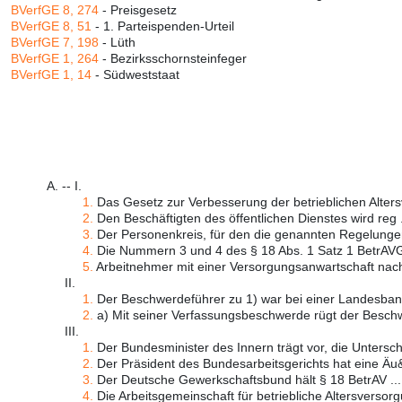
BVerfGE 8, 274
- Preisgesetz
BVerfGE 8, 51
- 1. Parteispenden-Urteil
BVerfGE 7, 198
- Lüth
BVerfGE 1, 264
- Bezirksschornsteinfeger
BVerfGE 1, 14
- Südweststaat
A. -- I.
1.
Das Gesetz zur Verbesserung der betrieblichen Alters
2.
Den Beschäftigten des öffentlichen Dienstes wird reg .
3.
Der Personenkreis, für den die genannten Regelungen 
4.
Die Nummern 3 und 4 des § 18 Abs. 1 Satz 1 BetrAVG
5.
Arbeitnehmer mit einer Versorgungsanwartschaft nach
II.
1.
Der Beschwerdeführer zu 1) war bei einer Landesbank
2.
a) Mit seiner Verfassungsbeschwerde rügt der Beschw
III.
1.
Der Bundesminister des Innern trägt vor, die Unterschi
2.
Der Präsident des Bundesarbeitsgerichts hat eine Äu&
3.
Der Deutsche Gewerkschaftsbund hält § 18 BetrAV ...
4.
Die Arbeitsgemeinschaft für betriebliche Altersversorg