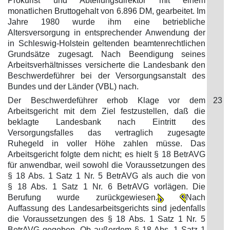
Prokurist und Abteilungsdirektor mit einem
monatlichen Bruttogehalt von 6.896 DM, gearbeitet. Im
Jahre 1980 wurde ihm eine betriebliche
Altersversorgung in entsprechender Anwendung der
in Schleswig-Holstein geltenden beamtenrechtlichen
Grundsätze zugesagt. Nach Beendigung seines
Arbeitsverhältnisses versicherte die Landesbank den
Beschwerdeführer bei der Versorgungsanstalt des
Bundes und der Länder (VBL) nach.
Der Beschwerdeführer erhob Klage vor dem
23
Arbeitsgericht mit dem Ziel festzustellen, daß die
beklagte Landesbank nach Eintritt des
Versorgungsfalles das vertraglich zugesagte
Ruhegeld in voller Höhe zahlen müsse. Das
Arbeitsgericht folgte dem nicht; es hielt § 18 BetrAVG
für anwendbar, weil sowohl die Voraussetzungen des
§ 18 Abs. 1 Satz 1 Nr. 5 BetrAVG als auch die von
§ 18 Abs. 1 Satz 1 Nr. 6 BetrAVG vorlägen. Die
Berufung wurde zurückgewiesen.
Nach
Auffassung des Landesarbeitsgerichts sind jedenfalls
die Voraussetzungen des § 18 Abs. 1 Satz 1 Nr. 5
BetrAVG gegeben. Ob außerdem § 18 Abs. 1 Satz 1