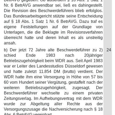
Nr. 6 BetrAVG anwendbar sei, ließ es dahingestellt.
Die Revision des Beschwerdeführers blieb erfolglos.
Das Bundesarbeitsgericht stützte seine Entscheidung
auf § 18 Abs. 1 Satz 1 Nr. 6 BetrAVG. Dazu traf es
eigene Feststellungen auf der Grundlage von
Unterlagen, die die Beklagte im Revisionsverfahren
überreicht hatte und deren Inhalt es als unstreitig
ansah.
b) Der jetzt 72 Jahre alte Beschwerdeführer zu 2)
24
schied Ende 1983 nach 20jähriger
Betriebszugehörigkeit beim WDR aus. Seit April 1983
war er Leiter des Landesstudios Düsseldorf gewesen
und hatte zuletzt 11.854 DM (brutto) verdient. Der
WDR hatte ihm eine Versorgung in Höhe von 57 bis
60 vom Hundert seiner Vergütung, gestaffelt nach der
weiteren Betriebszugehörigkeit, zugesagt. Der
Beschwerdeführer wechselte zu einem privaten
Zeitungsverlag. Im Aufhebungsvertrag mit dem WDR
wurde zur Abgeltung aller Rechte aus der
Versorgungszusage die Nachversicherung nach § 18
Abs. 6 BetrAVG vereinbart.