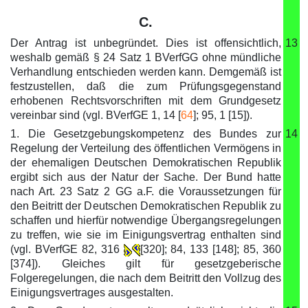
C.
Der Antrag ist unbegründet. Dies ist offensichtlich,
13
weshalb gemäß § 24 Satz 1 BVerfGG ohne mündliche
Verhandlung entschieden werden kann. Demgemäß ist
festzustellen, daß die zum Prüfungsgegenstand
erhobenen Rechtsvorschriften mit dem Grundgesetz
vereinbar sind (vgl. BVerfGE 1, 14 [
64
]; 95, 1 [15]).
1. Die Gesetzgebungskompetenz des Bundes zur
14
Regelung der Verteilung des öffentlichen Vermögens in
der ehemaligen Deutschen Demokratischen Republik
ergibt sich aus der Natur der Sache. Der Bund hatte
nach Art. 23 Satz 2 GG a.F. die Voraussetzungen für
den Beitritt der Deutschen Demokratischen Republik zu
schaffen und hierfür notwendige Übergangsregelungen
zu treffen, wie sie im Einigungsvertrag enthalten sind
(vgl. BVerfGE 82, 316
[320]; 84, 133 [148]; 85, 360
[374]). Gleiches gilt für gesetzgeberische
Folgeregelungen, die nach dem Beitritt den Vollzug des
Einigungsvertrages ausgestalten.