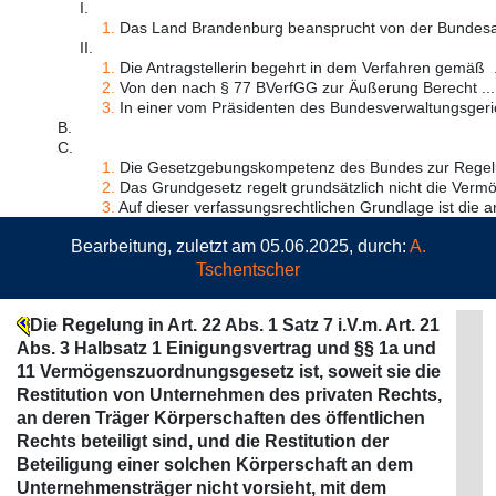
I.
1.
Das Land Brandenburg beansprucht von der Bundesans
II.
1.
Die Antragstellerin begehrt in dem Verfahren gemäß .
2.
Von den nach § 77 BVerfGG zur Äußerung Berecht ...
3.
In einer vom Präsidenten des Bundesverwaltungsgeric
B.
C.
1.
Die Gesetzgebungskompetenz des Bundes zur Regelung
2.
Das Grundgesetz regelt grundsätzlich nicht die Vermö 
3.
Auf dieser verfassungsrechtlichen Grundlage ist die an
Bearbeitung, zuletzt am 05.06.2025, durch:
A.
Tschentscher
Die Regelung in Art. 22 Abs. 1 Satz 7 i.V.m. Art. 21
Abs. 3 Halbsatz 1 Einigungsvertrag und §§ 1a und
11 Vermögenszuordnungsgesetz ist, soweit sie die
Restitution von Unternehmen des privaten Rechts,
an deren Träger Körperschaften des öffentlichen
Rechts beteiligt sind, und die Restitution der
Beteiligung einer solchen Körperschaft an dem
Unternehmensträger nicht vorsieht, mit dem