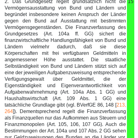
2. Das Grundgesetz regelt grundsätzlich nicht die
15
Vermögensausstattung von Bund und Ländern und
begründet insbesondere keinen Anspruch der Länder
gegen den Bund auf Ausstattung mit bestimmten
Vermögensgegenständen. Die Finanzverfassung des
Grundgesetzes (Art. 104a ff. GG) sichert die
finanzwirtschaftliche Handlungsfähigkeit von Bund und
Ländern vielmehr dadurch, daß sie diese
Körperschaften mit frei verfügbaren Geldmitteln in
angemessener Höhe ausstattet. Die staatliche
Selbständigkeit von Bund und Ländern stützt sich auf
eine der jeweiligen Aufgabenzuweisung entsprechende
Verfügungsgewalt über Geldmittel, die der
Eigenständigkeit und Eigenverantwortlichkeit von
Aufgabenwahrnehmung (Art. 104a Abs. 1 GG) und
Haushaltswirtschaft (Art. 109 Abs. 1 GG) eine
tatsächliche Grundlage gibt (vgl. BVerfGE 86, 148 [
213,
264
]). Dementsprechend regelt die Finanzverfassung
als Finanzquellen nur das Aufkommen aus Steuern und
Finanzmonopolen (Art. 105, 106, 107 GG). Auch die
Bestimmungen der Art. 104a und 107 Abs. 2 GG sehen
nur Geldzuweisungen des Bundes an die Länder vor.