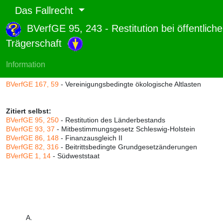
Das Fallrecht
BVerfGE 95, 243 - Restitution bei öffentliche
Abruf und Rang:
Trägerschaft
RTF-Version
(
Seiten
,
Linien
),
Druckversion
(
Seiten
)
Rang:
14% (656)
Information
Zitiert durch:
BVerfGE 167, 59
- Vereinigungsbedingte ökologische Altlasten
Zitiert selbst:
BVerfGE 95, 250
- Restitution des Länderbestands
BVerfGE 93, 37
- Mitbestimmungsgesetz Schleswig-Holstein
BVerfGE 86, 148
- Finanzausgleich II
BVerfGE 82, 316
- Beitrittsbedingte Grundgesetzänderungen
BVerfGE 1, 14
- Südweststaat
A.