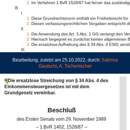
2.
Im Verfahren 1 BvR 1528/87 hat ferner das zuständige
B.
I.
1.
Diese Grundrechtsnorm enthält ein Freiheitsrecht für .
2.
Diesen verfassungsrechtlichen Vorgaben entspricht die
II.
1.
Die Anwendung des Art. 3 Abs. 1 GG verlangt den Verg
2.
Hiernach begegnet es zunächst keinen allgemeinen B
3.
Die ersatzlose Aufhebung des § 34 Abs. 4 EStG verstö
III.
Bearbeitung, zuletzt am 25.10.2022, durch:
Sabrina
Gautschi
,
A. Tschentscher
Die ersatzlose Streichung von § 34 Abs. 4 des
Einkommensteuergesetzes ist mit dem
Grundgesetz vereinbar.
Beschluß
des Ersten Senats vom 29. November 1989
-- 1 BvR 1402, 1528/87 --