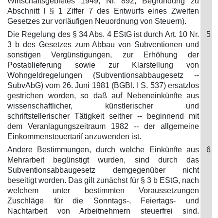
Wirtschaftsgebietes 1949, Nr. 892, Begründung zu
Abschnitt l § 1 Ziffer 7 des Entwurfs eines Zweiten
Gesetzes zur vorläufigen Neuordnung von Steuern).
Die Regelung des § 34 Abs. 4 EStG ist durch Art. 10 Nr.
5
3 b des Gesetzes zum Abbau von Subventionen und
sonstigen Vergünstigungen, zur Erhöhung der
Postablieferung sowie zur Klarstellung von
Wohngeldregelungen (Subventionsabbaugesetz --
SubvAbG) vom 26. Juni 1981 (BGBl. I S. 537) ersatzlos
gestrichen worden, so daß auf Nebeneinkünfte aus
wissenschaftlicher, künstlerischer und
schriftstellerischer Tätigkeit seither -- beginnend mit
dem Veranlagungszeitraum 1982 -- der allgemeine
Einkommensteuertarif anzuwenden ist.
Andere Bestimmungen, durch welche Einkünfte aus
6
Mehrarbeit begünstigt wurden, sind durch das
Subventionsabbaugesetz demgegenüber nicht
beseitigt worden. Das gilt zunächst für § 3 b EStG, nach
welchem unter bestimmten Voraussetzungen
Zuschläge für die Sonntags-, Feiertags- und
Nachtarbeit von Arbeitnehmern steuerfrei sind.