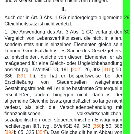
und wissenschaftliche Leben nicht zum Erliegen.
II.
Auch der in Art. 3 Abs. 1 GG niedergelegte allgemeine
29
Gleichheitssatz ist nicht verletzt.
1. Die Anwendung des Art. 3 Abs. 1 GG verlangt den
30
Vergleich von Lebensverhältnissen, die nicht in allen,
sondern stets nur in einzelnen Elementen gleich sein
können. Grundsätzlich ist es Sache des Gesetzgebers,
zu entscheiden, welche von diesen Elementen er als
maßgebend für eine Gleich- oder Ungleichbehandlung
ansieht (vgl. BVerfGE 13, 181 [
202
]; 26, 302 [
310
]; 50,
386 [
391 f.
]). So hat er beispielsweise bei der
Erschließung von Steuerquellen weitgehende
Gestaltungsfreiheit. Will er eine bestimmte Steuerquelle
erschließen, andere hingegen nicht, dann ist der
allgemeine Gleichheitssatz grundsätzlich so lange nicht
verletzt, als sich die Verschiedenbehandlung mit
finanzpolitischen, volkswirtschaftlichen,
sozialpolitischen oder steuertechnischen Erwägungen
rechtfertigen läßt (vgl. BVerfGE 49, 343 [
360
]; 50, 386
[
392
]; 65, 325 [
354
]). Das Gleiche gilt beim Abbau von