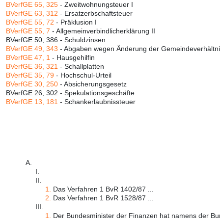
BVerfGE 65, 325
- Zweitwohnungsteuer I
BVerfGE 63, 312
- Ersatzerbschaftsteuer
BVerfGE 55, 72
- Präklusion I
BVerfGE 55, 7
- Allgemeinverbindlicherklärung II
BVerfGE 50, 386 - Schuldzinsen
BVerfGE 49, 343
- Abgaben wegen Änderung der Gemeindeverhältn
BVerfGE 47, 1
- Hausgehilfin
BVerfGE 36, 321
- Schallplatten
BVerfGE 35, 79
- Hochschul-Urteil
BVerfGE 30, 250
- Absicherungsgesetz
BVerfGE 26, 302 - Spekulationsgeschäfte
BVerfGE 13, 181
- Schankerlaubnissteuer
A.
I.
II.
1.
Das Verfahren 1 BvR 1402/87 ...
2.
Das Verfahren 1 BvR 1528/87 ...
III.
1.
Der Bundesminister der Finanzen hat namens der Bun