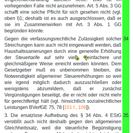
vorliegenden Falle nicht anzunehmen. Art. 5 Abs. 3 GG
schafft eine solche Pflicht für sich gesehen nicht (vgl.
oben I)1; deshalb ist es auch ausgeschlossen, daß er
sie im Zusammenwirken mit Art. 3 Abs. 1 GG
begründen könnte.
Gegen die verfassungsrechtliche Zulässigkeit solcher
34
Streichungen kann auch nicht eingewandt werden, daß
Haushaltssanierungen durch eine generelle Erhöhung
der Steuertarife auf sehr viel
einfachere und
gleichmäßigere Weise erreicht werden könnten. Dem
Gesetzgeber muß es unbenommen bleiben, die
Notwendigkeit allgemeiner Steuererhöhungen so weit
wie irgend möglich dadurch auszuschließen oder
wenigstens abzumildern, daß er zunächst
Vergünstigungen beseitigt, die er nicht oder nicht mehr
für gerechtfertigt hält (vgl. hinsichtlich sozialrechtlicher
Leistungen BVerfGE 75, 78 [
101 f., 106
]).
3. Die ersatzlose Aufhebung des § 34 Abs. 4 EStG
35
verstößt auch nicht deshalb gegen den allgemeinen
Gleichheitssatz, weil die steuerliche Begünstigung