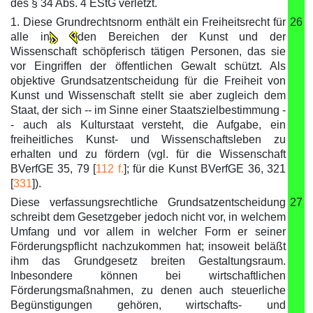
des § 34 Abs. 4 EStG verletzt.
1. Diese Grundrechtsnorm enthält ein Freiheitsrecht für
26
alle in
den Bereichen der Kunst und der
Wissenschaft schöpferisch tätigen Personen, das sie
vor Eingriffen der öffentlichen Gewalt schützt. Als
objektive Grundsatzentscheidung für die Freiheit von
Kunst und Wissenschaft stellt sie aber zugleich dem
Staat, der sich -- im Sinne einer Staatszielbestimmung -
- auch als Kulturstaat versteht, die Aufgabe, ein
freiheitliches Kunst- und Wissenschaftsleben zu
erhalten und zu fördern (vgl. für die Wissenschaft
BVerfGE 35, 79 [
112 f.
]; für die Kunst BVerfGE 36, 321
[
331
]).
Diese verfassungsrechtliche Grundsatzentscheidung
27
schreibt dem Gesetzgeber jedoch nicht vor, in welchem
Umfang und vor allem in welcher Form er seiner
Förderungspflicht nachzukommen hat; insoweit beläßt
ihm das Grundgesetz breiten Gestaltungsraum.
Inbesondere können bei wirtschaftlichen
Förderungsmaßnahmen, zu denen auch steuerliche
Begünstigungen gehören, wirtschafts- und