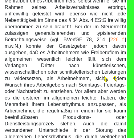
Mehrarbeit eines Arbeitnehmers, selbst wenn er sie im
Rahmen seines Arbeitsverhältnisses erbringt,
unfreiwillig geleistet wird, ebenso wie nicht jede
Nebentätigkeit im Sinne des § 34 Abs. 4 EStG freiwillig
übernommen zu sein braucht. Bei der im Steuerrecht
zulässigen generalisierenden und typisierenden
Betrachtungsweise (vgl. BVerfGE 78, 214 [
226 f.
]
m.w.N.) konnte der Gesetzgeber jedoch davon
ausgehen, daß es Arbeitnehmern wie Freiberuflern im
allgemeinen wesentlich leichter fällt, sich dem
Verlangen Dritter nach künstlerischen,
wissenschaftlichen oder schriftstellerischen Leistungen
zu widersetzen, als Arbeitnehmern, sich
dem
Wunsch ihres Arbeitgebers nach Sonntags-, Feiertags-
oder Nachtarbeit zu entziehen. Vor allem aber werden
es die ersteren im allgemeinen leichter haben, die
Mehrarbeit ihrem Lebensrhythmus anzupassen, als
Arbeitnehmer, die regelmäßig in einem für sie kaum
beeinflußbaren Produktions- oder
Dienstleistungsprozeß stehen. Auch die damit
verbundenen Unterschiede in der Störung des
allgemeinen Lebensrhythmus, die durch weitgehend