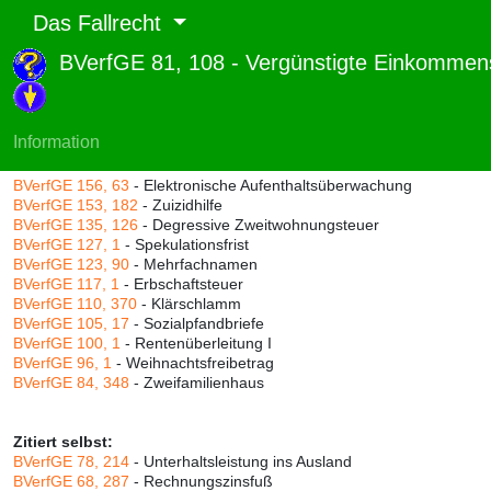
Das Fallrecht
BVerfGE 81, 108 - Vergünstigte Einkommen
Abruf und Rang:
RTF-Version
(
Seiten
,
Linien
),
Druckversion
(
Seiten
)
Rang:
82% (656)
Information
Zitiert durch:
BVerfGE 156, 63
- Elektronische Aufenthaltsüberwachung
BVerfGE 153, 182
- Zuizidhilfe
BVerfGE 135, 126
- Degressive Zweitwohnungsteuer
BVerfGE 127, 1
- Spekulationsfrist
BVerfGE 123, 90
- Mehrfachnamen
BVerfGE 117, 1
- Erbschaftsteuer
BVerfGE 110, 370
- Klärschlamm
BVerfGE 105, 17
- Sozialpfandbriefe
BVerfGE 100, 1
- Rentenüberleitung I
BVerfGE 96, 1
- Weihnachtsfreibetrag
BVerfGE 84, 348
- Zweifamilienhaus
Zitiert selbst:
BVerfGE 78, 214
- Unterhaltsleistung ins Ausland
BVerfGE 68, 287
- Rechnungszinsfuß