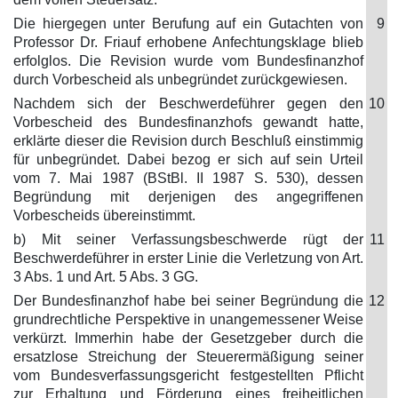
Die hiergegen unter Berufung auf ein Gutachten von
9
Professor Dr. Friauf erhobene Anfechtungsklage blieb
erfolglos. Die Revision wurde vom Bundesfinanzhof
durch Vorbescheid als unbegründet zurückgewiesen.
Nachdem sich der Beschwerdeführer gegen den
10
Vorbescheid des Bundesfinanzhofs gewandt hatte,
erklärte dieser die Revision durch Beschluß einstimmig
für unbegründet. Dabei bezog er sich auf sein Urteil
vom 7. Mai 1987 (BStBl. II 1987 S. 530), dessen
Begründung mit derjenigen des angegriffenen
Vorbescheids übereinstimmt.
b) Mit seiner Verfassungsbeschwerde rügt der
11
Beschwerdeführer in erster Linie die Verletzung von Art.
3 Abs. 1 und Art. 5 Abs. 3 GG.
Der Bundesfinanzhof habe bei seiner Begründung die
12
grundrechtliche Perspektive in unangemessener Weise
verkürzt. Immerhin habe der Gesetzgeber durch die
ersatzlose Streichung der Steuerermäßigung seiner
vom Bundesverfassungsgericht festgestellten Pflicht
zur Erhaltung und Förderung eines freiheitlichen