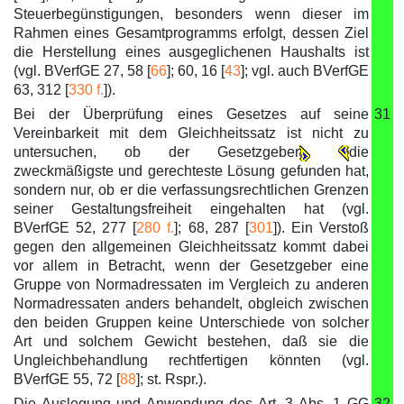
Steuerbegünstigungen, besonders wenn dieser im
Rahmen eines Gesamtprogramms erfolgt, dessen Ziel
die Herstellung eines ausgeglichenen Haushalts ist
(vgl. BVerfGE 27, 58 [
66
]; 60, 16 [
43
]; vgl. auch BVerfGE
63, 312 [
330 f.
]).
Bei der Überprüfung eines Gesetzes auf seine
31
Vereinbarkeit mit dem Gleichheitssatz ist nicht zu
untersuchen, ob der Gesetzgeber
die
zweckmäßigste und gerechteste Lösung gefunden hat,
sondern nur, ob er die verfassungsrechtlichen Grenzen
seiner Gestaltungsfreiheit eingehalten hat (vgl.
BVerfGE 52, 277 [
280 f.
]; 68, 287 [
301
]). Ein Verstoß
gegen den allgemeinen Gleichheitssatz kommt dabei
vor allem in Betracht, wenn der Gesetzgeber eine
Gruppe von Normadressaten im Vergleich zu anderen
Normadressaten anders behandelt, obgleich zwischen
den beiden Gruppen keine Unterschiede von solcher
Art und solchem Gewicht bestehen, daß sie die
Ungleichbehandlung rechtfertigen könnten (vgl.
BVerfGE 55, 72 [
88
]; st. Rspr.).
Die Auslegung und Anwendung des Art. 3 Abs. 1 GG
32