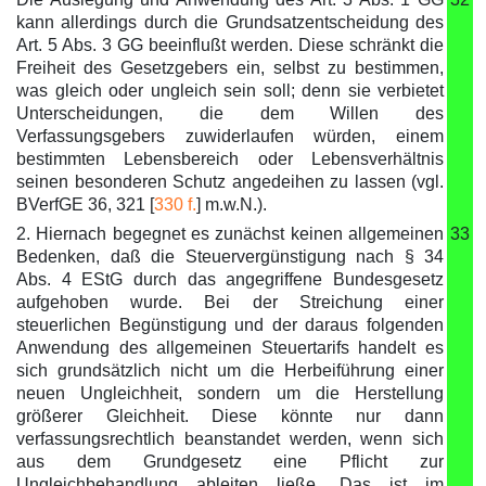
kann allerdings durch die Grundsatzentscheidung des
Art. 5 Abs. 3 GG beeinflußt werden. Diese schränkt die
Freiheit des Gesetzgebers ein, selbst zu bestimmen,
was gleich oder ungleich sein soll; denn sie verbietet
Unterscheidungen, die dem Willen des
Verfassungsgebers zuwiderlaufen würden, einem
bestimmten Lebensbereich oder Lebensverhältnis
seinen besonderen Schutz angedeihen zu lassen (vgl.
BVerfGE 36, 321 [
330 f.
] m.w.N.).
2. Hiernach begegnet es zunächst keinen allgemeinen
33
Bedenken, daß die Steuervergünstigung nach § 34
Abs. 4 EStG durch das angegriffene Bundesgesetz
aufgehoben wurde. Bei der Streichung einer
steuerlichen Begünstigung und der daraus folgenden
Anwendung des allgemeinen Steuertarifs handelt es
sich grundsätzlich nicht um die Herbeiführung einer
neuen Ungleichheit, sondern um die Herstellung
größerer Gleichheit. Diese könnte nur dann
verfassungsrechtlich beanstandet werden, wenn sich
aus dem Grundgesetz eine Pflicht zur
Ungleichbehandlung ableiten ließe. Das ist im