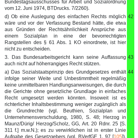
Bundestagsausschusses für Arbeit und Sozialordnung
vom 12. Juni 1974, BTDrucks. 7/2260).
d) Ob eine Auslegung des einfachen Rechts möglich
42
wäre und vor der Verfassung Bestand hätte, die etwa
aus Gründen der Rechtsähnlichkeit Ansprüche aus
einem Sozialplan in eine der bevorrechtigten
Rangstellen des § 61 Abs. 1 KO einordnete, ist hier
nicht zu entscheiden.
3. Das Bundesarbeitsgericht kann seine Auffassung
43
auch nicht auf höherrangiges Recht stützen.
a) Das Sozialstaatsprinzip des Grundgesetzes enthält
44
infolge seiner Weite und Unbestimmtheit regelmäßig
keine unmittelbaren Handlungsanweisungen, die durch
die Gerichte ohne gesetzliche Grundlage in einfaches
Recht umgesetzt werden könnten. Insoweit ist es
richterlicher Inhaltsbestimmung weniger zugänglich als
die Grundrechte (vgl. Beuthien, Sozialplan und
Unternehmensverschuldung, 1980, S. 48; Herzog in
Maunz/Dürig/ Herzog/Scholz, GG, Art. 20 Rdnr. 25 [S.
311 f.] m.w.N.); es zu verwirklichen ist in erster Linie
Aufgabe des Gesetzgebers (vgl. BVerfGE 1, 97 [
105
]).