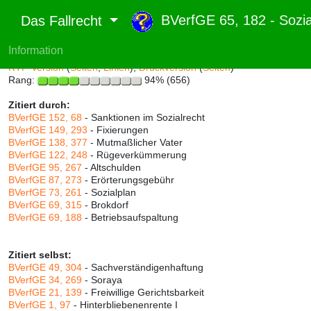
BVerfGE 65, 182 - Sozi
Das Fallrecht
Information
Abruf und Rang:
RTF-Version
(
Seiten
,
Linien
),
Druckversion
(
Seiten
)
Rang:
94% (656)
Zitiert durch:
BVerfGE 152, 68
- Sanktionen im Sozialrecht
BVerfGE 149, 293
- Fixierungen
BVerfGE 138, 377
- Mutmaßlicher Vater
BVerfGE 122, 248
- Rügeverkümmerung
BVerfGE 95, 267
- Altschulden
BVerfGE 87, 273
- Erörterungsgebühr
BVerfGE 73, 261
- Sozialplan
BVerfGE 69, 315
- Brokdorf
BVerfGE 69, 188
- Betriebsaufspaltung
Zitiert selbst:
BVerfGE 49, 304
- Sachverständigenhaftung
BVerfGE 34, 269
- Soraya
BVerfGE 21, 139
- Freiwillige Gerichtsbarkeit
BVerfGE 1, 97
- Hinterbliebenenrente I