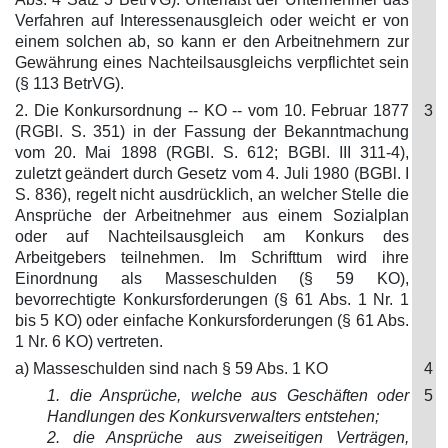
Verfahren auf Interessenausgleich oder weicht er von
einem solchen ab, so kann er den Arbeitnehmern zur
Gewährung eines Nachteilsausgleichs verpflichtet sein
(§ 113 BetrVG).
2. Die Konkursordnung -- KO -- vom 10. Februar 1877
3
(RGBl. S. 351) in der Fassung der Bekanntmachung
vom 20. Mai 1898 (RGBl. S. 612; BGBl. III 311-4),
zuletzt geändert durch Gesetz vom 4. Juli 1980 (BGBl. I
S. 836), regelt nicht ausdrücklich, an welcher Stelle die
Ansprüche der Arbeitnehmer aus einem Sozialplan
oder auf Nachteilsausgleich am Konkurs des
Arbeitgebers teilnehmen. Im Schrifttum wird ihre
Einordnung als Masseschulden (§ 59 KO),
bevorrechtigte Konkursforderungen (§ 61 Abs. 1 Nr. 1
bis 5 KO) oder einfache Konkursforderungen (§ 61 Abs.
1 Nr. 6 KO) vertreten.
a) Masseschulden sind nach § 59 Abs. 1 KO
4
1. die Ansprüche, welche aus Geschäften oder
5
Handlungen des Konkursverwalters entstehen;
2. die Ansprüche aus zweiseitigen Verträgen,