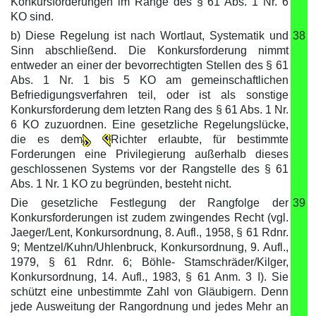
Konkursforderungen im Range des § 61 Abs. 1 Nr. 6
KO sind.
b) Diese Regelung ist nach Wortlaut, Systematik und
38
Sinn abschließend. Die Konkursforderung nimmt
entweder an einer der bevorrechtigten Stellen des § 61
Abs. 1 Nr. 1 bis 5 KO am gemeinschaftlichen
Befriedigungsverfahren teil, oder ist als sonstige
Konkursforderung dem letzten Rang des § 61 Abs. 1 Nr.
6 KO zuzuordnen. Eine gesetzliche Regelungslücke,
die es dem
Richter erlaubte, für bestimmte
Forderungen eine Privilegierung außerhalb dieses
geschlossenen Systems vor der Rangstelle des § 61
Abs. 1 Nr. 1 KO zu begründen, besteht nicht.
Die gesetzliche Festlegung der Rangfolge der
39
Konkursforderungen ist zudem zwingendes Recht (vgl.
Jaeger/Lent, Konkursordnung, 8. Aufl., 1958, § 61 Rdnr.
9; Mentzel/Kuhn/Uhlenbruck, Konkursordnung, 9. Aufl.,
1979, § 61 Rdnr. 6; Böhle- Stamschräder/Kilger,
Konkursordnung, 14. Aufl., 1983, § 61 Anm. 3 I). Sie
schützt eine unbestimmte Zahl von Gläubigern. Denn
jede Ausweitung der Rangordnung und jedes Mehr an