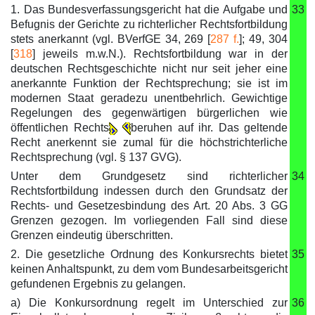
1. Das Bundesverfassungsgericht hat die Aufgabe und
33
Befugnis der Gerichte zu richterlicher Rechtsfortbildung
stets anerkannt (vgl. BVerfGE 34, 269 [
287 f.
]; 49, 304
[
318
] jeweils m.w.N.). Rechtsfortbildung war in der
deutschen Rechtsgeschichte nicht nur seit jeher eine
anerkannte Funktion der Rechtsprechung; sie ist im
modernen Staat geradezu unentbehrlich. Gewichtige
Regelungen des gegenwärtigen bürgerlichen wie
öffentlichen Rechts
beruhen auf ihr. Das geltende
Recht anerkennt sie zumal für die höchstrichterliche
Rechtsprechung (vgl. § 137 GVG).
Unter dem Grundgesetz sind richterlicher
34
Rechtsfortbildung indessen durch den Grundsatz der
Rechts- und Gesetzesbindung des Art. 20 Abs. 3 GG
Grenzen gezogen. Im vorliegenden Fall sind diese
Grenzen eindeutig überschritten.
2. Die gesetzliche Ordnung des Konkursrechts bietet
35
keinen Anhaltspunkt, zu dem vom Bundesarbeitsgericht
gefundenen Ergebnis zu gelangen.
a) Die Konkursordnung regelt im Unterschied zur
36