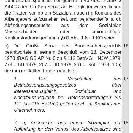
Bundesarbeitsgerichts rief gemäß § 45 Abs. 2 Satz 2
ArbGG den Großen Senat an. Er legte im wesentlichen
die Fragen vor, ob ein Sozialplan auch im Konkurs des
Arbeitgebers aufzustellen sei, und bejahendenfalls, ob
Abfindungsansprüche aus dem Sozialplan
Masseschulden oder bevorrechtigte
Konkursforderungen nach § 61 Abs. 1 Nr. 1 KO seien.
b) Der Große Senat des Bundesarbeitsgerichts
16
beantwortete in seinem Beschluß vom 13. Dezember
1978 (BAG GS AP Nr. 6 zu § 112 BetrVG = NJW 1979,
774 = BB 1979, 267 = DB 1979, 261 = SAE 1979, 105)
die ihm gestellten Fragen wie folgt:
1. Die Vorschriften des
17
Betriebsverfassungsgesetzes über
Interessenausgleich, Sozialplan und
Nachteilsausgleich bei Betriebsänderungen (§§
111 bis 113 BetrVG) gelten auch im Konkurs des
Unternehmers.
2. a) Ansprüche aus einem Sozialplan auf
18
Abfindung für den Verlust des Arbeitsplatzes sind