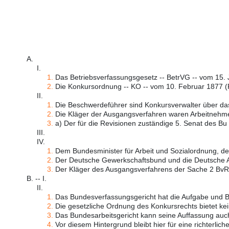
A.
I.
1.
Das Betriebsverfassungsgesetz -- BetrVG -- vom 15. 
2.
Die Konkursordnung -- KO -- vom 10. Februar 1877 (R
II.
1.
Die Beschwerdeführer sind Konkursverwalter über das
2.
Die Kläger der Ausgangsverfahren waren Arbeitnehmer
3.
a) Der für die Revisionen zuständige 5. Senat des Bu .
III.
IV.
1.
Dem Bundesminister für Arbeit und Sozialordnung, dem
2.
Der Deutsche Gewerkschaftsbund und die Deutsche An
3.
Der Kläger des Ausgangsverfahrens der Sache 2 BvR 
B. -- I.
II.
1.
Das Bundesverfassungsgericht hat die Aufgabe und Be
2.
Die gesetzliche Ordnung des Konkursrechts bietet kein
3.
Das Bundesarbeitsgericht kann seine Auffassung auch 
4.
Vor diesem Hintergrund bleibt hier für eine richterliche