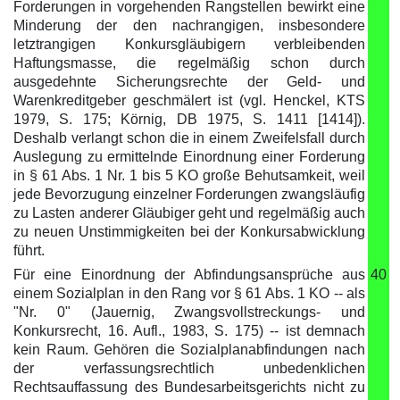
Forderungen in vorgehenden Rangstellen bewirkt eine
Minderung der den nachrangigen, insbesondere
letztrangigen Konkursgläubigern verbleibenden
Haftungsmasse, die regelmäßig schon durch
ausgedehnte Sicherungsrechte der Geld- und
Warenkreditgeber geschmälert ist (vgl. Henckel, KTS
1979, S. 175; Körnig, DB 1975, S. 1411 [1414]).
Deshalb verlangt schon die in einem Zweifelsfall durch
Auslegung zu ermittelnde Einordnung einer Forderung
in § 61 Abs. 1 Nr. 1 bis 5 KO große Behutsamkeit, weil
jede Bevorzugung einzelner Forderungen zwangsläufig
zu Lasten anderer Gläubiger geht und regelmäßig auch
zu neuen Unstimmigkeiten bei der Konkursabwicklung
führt.
Für eine Einordnung der Abfindungsansprüche aus
40
einem Sozialplan in den Rang vor § 61 Abs. 1 KO -- als
"Nr. 0" (Jauernig, Zwangsvollstreckungs- und
Konkursrecht, 16. Aufl., 1983, S. 175) -- ist demnach
kein Raum. Gehören die Sozialplanabfindungen nach
der verfassungsrechtlich unbedenklichen
Rechtsauffassung des Bundesarbeitsgerichts nicht zu