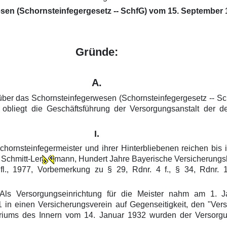
en (Schornsteinfegergesetz -- SchfG) vom 15. September 19
Gründe:
A.
s über das Schornsteinfegerwesen (Schornsteinfegergesetz -- S
bliegt die Geschäftsführung der Versorgungsanstalt der de
I.
hornsteinfegermeister und ihrer Hinterbliebenen reichen bis 
 Schmitt-Ler
mann, Hundert Jahre Bayerische Versicherungska
Aufl., 1977, Vorbemerkung zu § 29, Rdnr. 4 f., § 34, Rdnr. 
ls Versorgungseinrichtung für die Meister nahm am 1. Ja
21 in einen Versicherungsverein auf Gegenseitigkeit, den "Ve
riums des Innern vom 14. Januar 1932 wurden der Versorgun