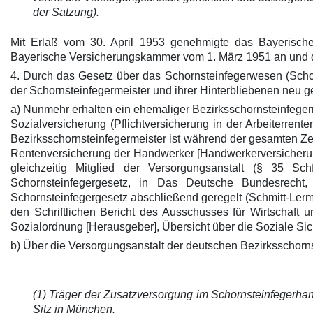
der Satzung).
Mit Erlaß vom 30. April 1953 genehmigte das Bayerische
Bayerische Versicherungskammer vom 1. März 1951 an und di
4. Durch das Gesetz über das Schornsteinfegerwesen (Schor
der Schornsteinfegermeister und ihrer Hinterbliebenen neu ge
a) Nunmehr erhalten ein ehemaliger Bezirksschornsteinfeger
Sozialversicherung (Pflichtversicherung in der Arbeiterre
Bezirksschornsteinfegermeister ist während der gesamten Zeit
Rentenversicherung der Handwerker [Handwerkerversicherung
gleichzeitig Mitglied der Versorgungsanstalt (§ 35 S
Schornsteinfegergesetz, in Das Deutsche Bundesrecht
Schornsteinfegergesetz abschließend geregelt (Schmitt-Lerm
den Schriftlichen Bericht des Ausschusses für Wirtschaft 
Sozialordnung [Herausgeber], Übersicht über die Soziale Siche
b) Über die Versorgungsanstalt der deutschen Bezirksschorns
(1) Träger der Zusatzversorgung im Schornsteinfegerhand
Sitz in München.