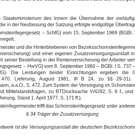
 Staatsministerium des Innern die Übernahme der vorläufi
e in der Neufassung der Satzung erfolgte endgültige Übertrag
nsteinfegergesetz -- SchfG) vom 15. September 1969 (BGBl. I 
regelt.
meister und die Hinterbliebenen von Bezirksschornsteinfegermei
ntenversicherung) und einer eigenen Zusatzversorgungsanstalt
 seiner Bestellung in der Rentenversicherung der Arbeiter vers
sgesetz -- HwVG] vom 8. September 1960 -- BGBl. I S. 737 --
chfG). Die Leistungen beider Einrichtungen ergeben die 
, 470. Lieferung, August 1981, III B 24, zu §§ 29-31
ann, a.a.O., S. 472. Zum System der Versorgung im Schornstei
und Mittelstandsfragen, zu BTDrucksache V/4282, S. 6 f., und
rung, Stand 1. April 1977, S. 171 ff.).
teinfegermeister trifft das Schornsteinfegergesetz unter ande
§ 34 Träger der Zusatzversorgung
werk ist die Versorgungsanstalt der deutschen Bezirksschornst