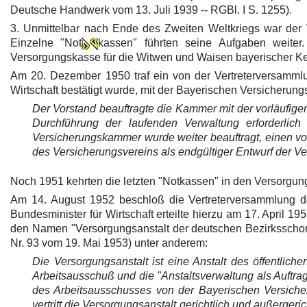
Deutsche Handwerk vom 13. Juli 1939 -- RGBl. I S. 1255).
3. Unmittelbar nach Ende des Zweiten Weltkriegs war der 
Einzelne "Not
kassen" führten seine Aufgaben weite
Versorgungskasse für die Witwen und Waisen bayerischer Ke
Am 20. Dezember 1950 traf ein von der Vertreterversammlu
Wirtschaft bestätigt wurde, mit der Bayerischen Versicheru
Der Vorstand beauftragte die Kammer mit der vorläufige
Durchführung der laufenden Verwaltung erforderlic
Versicherungskammer wurde weiter beauftragt, einen v
des Versicherungsvereins als endgültiger Entwurf der Ve
Noch 1951 kehrten die letzten "Notkassen" in den Versorgun
Am 14. August 1952 beschloß die Vertreterversammlung 
Bundesminister für Wirtschaft erteilte hierzu am 17. April 
den Namen "Versorgungsanstalt der deutschen Bezirksschorns
Nr. 93 vom 19. Mai 1953) unter anderem:
Die Versorgungsanstalt ist eine Anstalt des öffentlich
Arbeitsausschuß und die "Anstaltsverwaltung als Auftra
des Arbeitsausschusses von der Bayerischen Versicher
vertritt die Versorgungsanstalt gerichtlich und außergeric