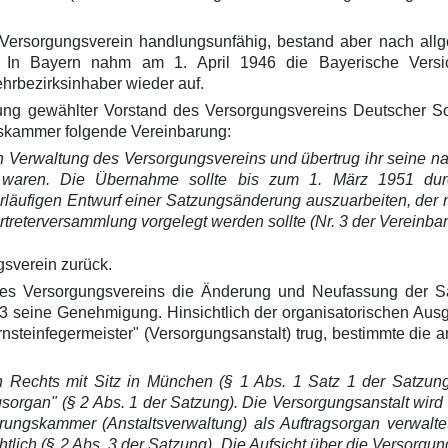
Versorgungsverein handlungsunfähig, bestand aber nach allge
r. In Bayern nahm am 1. April 1946 die Bayerische Versi
hrbezirksinhaber wieder auf.
ng gewählter Vorstand des Versorgungsvereins Deutscher Sch
ngskammer folgende Vereinbarung:
n Verwaltung des Versorgungsvereins und übertrug ihr seine n
h waren. Die Übernahme sollte bis zum 1. März 1951 durc
orläufigen Entwurf einer Satzungsänderung auszuarbeiten, de
rtreterversammlung vorgelegt werden sollte (Nr. 3 der Vereinba
gsverein zurück.
des Versorgungsvereins die Änderung und Neufassung der S
1953 seine Genehmigung. Hinsichtlich der organisatorischen Au
teinfegermeister" (Versorgungsanstalt) trug, bestimmte die a
en Rechts mit Sitz in München (§ 1 Abs. 1 Satz 1 der Satzung
gsorgan" (§ 2 Abs. 1 der Satzung). Die Versorgungsanstalt wi
ungskammer (Anstaltsverwaltung) als Auftragsorgan verwaltet
htlich (§ 2 Abs. 3 der Satzung). Die Aufsicht über die Versorgun