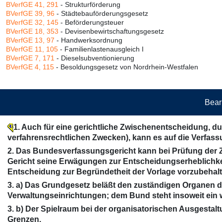
BVerfGE 41, 291
- Strukturförderung
BVerfGE 39, 96
- Städtebauförderungsgesetz
BVerfGE 32, 145
- Beförderungsteuer
BVerfGE 18, 353
- Devisenbewirtschaftungsgesetz
BVerfGE 13, 97
- Handwerksordnung
BVerfGE 11, 105
- Familienlastenausgleich I
BVerfGE 7, 171
- Dieselsubventionierung
BVerfGE 4, 115
- Besoldungsgesetz von Nordrhein-Westfalen
Bear
1. Auch für eine gerichtliche Zwischenentscheidung, d
verfahrensrechtlichen Zwecken), kann es auf die Verfas
2. Das Bundesverfassungsgericht kann bei Prüfung der Zu
Gericht seine Erwägungen zur Entscheidungserheblichkeit
Entscheidung zur Begründetheit der Vorlage vorzubehalt
3. a) Das Grundgesetz beläßt den zuständigen Organen de
Verwaltungseinrichtungen; dem Bund steht insoweit ein w
3. b) Der Spielraum bei der organisatorischen Ausgestal
Grenzen.