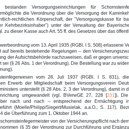
tanden Versorgungseinrichtungen für Schornsteinfeg
rn ermöglichte die Verordnung über die Versorgung der Kamink
ntlich-rechtlichen Körperschaft, der "Versorgungskasse für 
er Kehrbezirksinhaber") unter der Verwaltung der Bayeris
gl. zu dieser Kasse auch Art. 55 ff. des Gesetzes über das öff
Gewerbeordnung vom 13. April 1935 (RGBl. I S. 508) erlassene
fend auf bereits bestehende Regelungen -- den Versicherungszwa
lung der Aufsichtsbehörde nachzuweisen, daß er gegen unversch
sei (§ 26 Abs. 1 der Verordnung). Die Bestellung war zu wider
dnung).
infegerwesen vom 28. Juli 1937 (RGBl. I S. 831), die
t, den Erwerb der Mitgliedschaft beim Versorgungsverein Deu
nisters unterstellt (§ 28 Abs. 2, 3 der Verordnung), damit in 
Einrichtung umgewandelt (vgl. BVerwGE 27, 228 [
231
]). Di
en aber nach und nach -- entsprechend der Ermächtigung
eführt (Moelle/Philipp/Siegert/Musielak, a.a.O., S. 117). B
44 die Überführung zum 1. Oktober 1944 an.
sschornsteinfegermeister von der Versicherungspflicht nach dem
ommen (§ 35 der Verordnung zur Durchführung und Ergänzung