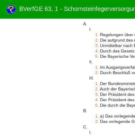
BVerfGE 63, 1 - Schornsteinfegerversorg
A.
I.
1.
Regelungen über d
2.
Die aufgrund des A
3.
Unmittelbar nach E
4.
Durch das Gesetz 
5.
Die Bayerische Ver
II.
1.
Im Ausgangsverfahr
2.
Durch Beschluß vom
III.
1.
Der Bundesminister 
2.
Auch der Bayerische
3.
Der Präsident des
4.
Der Präsident des 
5.
Die durch die Baye
B.
1.
a) Das vorlegende 
2.
Das vorlegende Ger
C.
I.