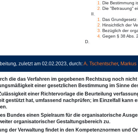
1.
Die Bestimmung is
2.
Die "Betrauung" ei
II.
1.
Das Grundgesetz e
2.
Hinsichtlich der V
3.
Bezüglich der orga
4.
Gegen § 38 Abs. 2 
D.
beitung, zuletzt am 02.02.2023, durch:
A. Tschentscher
,
Markus
urch die das Verfahren im gegebenen Rechtszug noch nicht 
sungsmäßigkeit einer gesetzlichen Bestimmung im Sinne de
lässigkeit einer Richtervorlage die Beurteilung verfassung
 gestützt hat, umfassend nachprüfen; im Einzelfall kann e
en.
s Bundes einen Spielraum für die organisatorische Ausgest
eiter organisatorischer Gestaltungsbereich zu.
tung der Verwaltung findet in den Kompetenznormen und Org