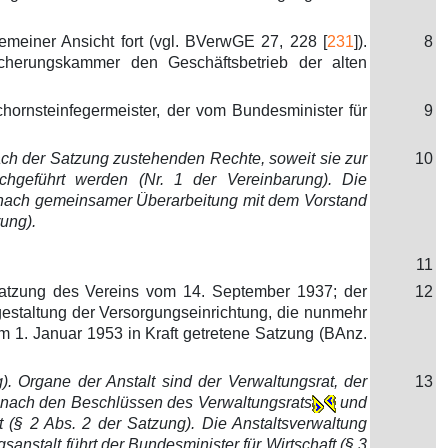
meiner Ansicht fort (vgl. BVerwGE 27, 228 [
231
]).
8
cherungskammer den Geschäftsbetrieb der alten
ornsteinfegermeister, der vom Bundesminister für
9
ach der Satzung zustehenden Rechte, soweit sie zur
10
hgeführt werden (Nr. 1 der Vereinbarung). Die
r nach gemeinsamer Überarbeitung mit dem Vorstand
rung).
11
atzung des Vereins vom 14. September 1937; der
12
sgestaltung der Versorgungseinrichtung, die nunmehr
m 1. Januar 1953 in Kraft getretene Satzung (BAnz.
). Organe der Anstalt sind der Verwaltungsrat, der
13
rd nach den Beschlüssen des Verwaltungsrats
und
 (§ 2 Abs. 2 der Satzung). Die Anstaltsverwaltung
gsanstalt führt der Bundesminister für Wirtschaft (§ 3