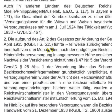
Auch in anderen Ländern des Deutschen Reichs bes
Moelle/Philipp/Siegert/Musielak, a.a.O., S. 117). In Baye
171), die Gesamtheit der Kehrbezirksinhaber zu einer öffe
"Versorgungskasse für die Witwen und Waisen bayerisch
Versorgungskasse nahm am 1. Juli 1924 ihre Tätigkeit auf (v
1933 -- GVBl. S. 467).
2. Die aufgrund des Art. 2 des Gesetzes zur Änderung der 
April 1935 (RGBl. I S. 515) führte -- teilweise zurückgrei
innerhalb von drei Mona
ten nach der endgültigen Bestel
Hinterbliebenenversorgung in angemessener Höhe versichert 
Nachweis der Versicherung nicht führte (§ 47 Nr. 5 der Veror
Gemäß § 28 Abs. 1 der Verordnung über das Schornste
Bezirksschornsteinfegermeister grundsätzlich verpflichte
Versorgungsverein wurde der Aufsicht des Reichswirtschaftsmi
und von einer preußischen in eine reichsunmittelbare 
Versorgungseinrichtungen blieben weiter tätig, wurd
Reichswirtschaftsminister in den Versorgungsverein überg
Reichswirtschaftsminister mit Entschließung vom 15. Mai 19
Im Hinblick auf ihre besondere Versorgung waren die Bezirk
Handwerk vom 21. Dezember 1938 (RGBl. I S. 1900) ausgen