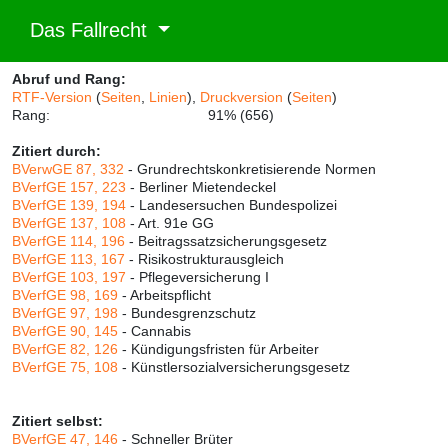
Das Fallrecht
Abruf und Rang:
RTF-Version
(
Seiten
,
Linien
),
Druckversion
(
Seiten
)
Rang:
91% (656)
Zitiert durch:
BVerwGE 87, 332
- Grundrechtskonkretisierende Normen
BVerfGE 157, 223
- Berliner Mietendeckel
BVerfGE 139, 194
- Landesersuchen Bundespolizei
BVerfGE 137, 108
- Art. 91e GG
BVerfGE 114, 196
- Beitragssatzsicherungsgesetz
BVerfGE 113, 167
- Risikostrukturausgleich
BVerfGE 103, 197
- Pflegeversicherung I
BVerfGE 98, 169
- Arbeitspflicht
BVerfGE 97, 198
- Bundesgrenzschutz
BVerfGE 90, 145
- Cannabis
BVerfGE 82, 126
- Kündigungsfristen für Arbeiter
BVerfGE 75, 108
- Künstlersozialversicherungsgesetz
Zitiert selbst:
BVerfGE 47, 146
- Schneller Brüter