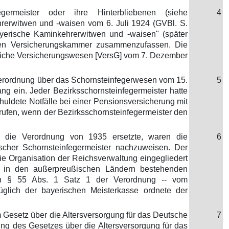
ermeister oder ihre Hinterbliebenen (siehe
4
ehrerwitwen und -waisen vom 6. Juli 1924 (GVBl. S.
bayerische Kaminkehrerwitwen und -waisen" (später
chen Versicherungskammer zusammenzufassen. Die
entliche Versicherungswesen [VersG] vom 7. Dezember
 Verordnung über das Schornsteinfegerwesen vom 15.
5
ng ein. Jeder Bezirksschornsteinfegermeister hatte
uldete Notfälle bei einer Pensionsversicherung mit
rufen, wenn der Bezirksschornsteinfegermeister den
 die Verordnung von 1935 ersetzte, waren die
6
tscher Schornsteinfegermeister nachzuweisen. Der
die Organisation der Reichsverwaltung eingegliedert
e in den außerpreußischen Ländern bestehenden
 in § 55 Abs. 1 Satz 1 der Verordnung -- vom
ezüglich der bayerischen Meisterkasse ordnete der
 Gesetz über die Altersversorgung für das Deutsche
7
 des Gesetzes über die Altersversorgung für das