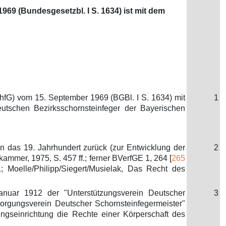
69 (Bundesgesetzbl. I S. 1634) ist mit dem
chfG) vom 15. September 1969 (BGBl. I S. 1634) mit
1
utschen Bezirksschornsteinfeger der Bayerischen
in das 19. Jahrhundert zurück (zur Entwicklung der
2
mmer, 1975, S. 457 ff.; ferner BVerfGE 1, 264 [
265
1; Moelle/Philipp/Siegert/Musielak, Das Recht des
nuar 1912 der "Unterstützungsverein Deutscher
3
rsorgungsverein Deutscher Schornsteinfegermeister"
gseinrichtung die Rechte einer Körperschaft des