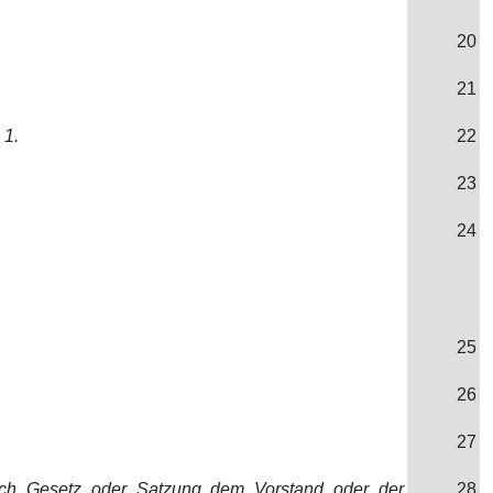
20
21
 1.
22
23
24
25
26
27
durch Gesetz oder Satzung dem Vorstand oder der
28