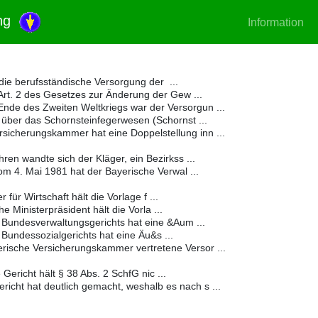
ung
Information
ie berufsständische Versorgung der ...
rt. 2 des Gesetzes zur Änderung der Gew ...
nde des Zweiten Weltkriegs war der Versorgun ...
über das Schornsteinfegerwesen (Schornst ...
sicherungskammer hat eine Doppelstellung inn ...
en wandte sich der Kläger, ein Bezirkss ...
 4. Mai 1981 hat der Bayerische Verwal ...
für Wirtschaft hält die Vorlage f ...
 Ministerpräsident hält die Vorla ...
 Bundesverwaltungsgerichts hat eine &Aum ...
Bundessozialgerichts hat eine Äu&s ...
rische Versicherungskammer vertretene Versor ...
Gericht hält § 38 Abs. 2 SchfG nic ...
icht hat deutlich gemacht, weshalb es nach s ...