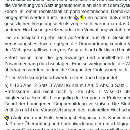
die Verleihung von Satzungsautonomie an sich mit dem Syst
könne in einer rechtsstaatlich-parlamentarischen Demokr
eingegriffen werden dürfe, nur den
Sinn haben, daß der 
gesetzlichen Regelungsdefizits zeige sich, wenn man das 
anderen Hochschulgesetzen oder den Verwaltungsverfahrens
Die Zulässigkeit ergebe sich außerdem aus dem Gesichts
Verfassungsbeschwerde gegen die Grundordnung könnten Ve
der Welt geschafft werden; der Anspruch auf effektiven Rechtss
Selbst wenn man die gegenwärtige und unmittelbare Be
Zusammenhang durchschlagen. Eine so weitgehende, die Wiss
übertragen werden, in dem die Gruppe der Professoren nicht 
2. Die Verfassungsbeschwerden seien auch begründet.
a) § 126 Abs. 2 Satz 3 WissHG sei mit Art. 5 Abs. 3 Satz 1
Professoren und nicht nach § 126 Abs. 1 WissHG als w
mitgliedschaftsrechtlich endgültig der Gruppe der Professo
Gebot der homogenen Gruppenbildung verstoßen. Die Studie
erfüllten nicht die Voraussetzungen des materiellen Hochsc
b) Aufgaben und Entscheidungsbefugnisse des Konvents u
daß eine Überprüfung und Fortentwicklung der einschlägige
sei unzulässig und eine klare Trennung zwischen mittelbar u