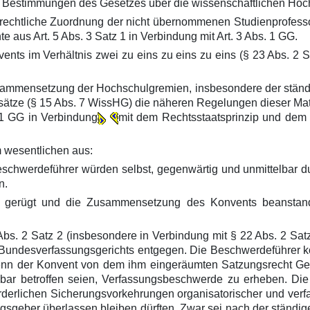
n Bestimmungen des Gesetzes über die wissenschaftlichen Hoc
srechtliche Zuordnung der nicht übernommenen Studienprofesso
e aus Art. 5 Abs. 3 Satz 1 in Verbindung mit Art. 3 Abs. 1 GG.
 im Verhältnis zwei zu eins zu eins zu eins (§ 23 Abs. 2 Sa
Zusammensetzung der Hochschulgremien, insbesondere der ständ
dsätze (§ 15 Abs. 7 WissHG) die näheren Regelungen dieser Ma
z 1 GG in Verbindung
mit dem Rechtsstaatsprinzip und dem 
 wesentlichen aus:
schwerdeführer würden selbst, gegenwärtig und unmittelbar du
n.
gerügt und die Zusammensetzung des Konvents beanstandet
s. 2 Satz 2 (insbesondere in Verbindung mit § 22 Abs. 2 Satz
s Bundesverfassungsgerichts entgegen. Die Beschwerdeführer k
wenn der Konvent von dem ihm eingeräumten Satzungsrecht Ge
lbar betroffen seien, Verfassungsbeschwerde zu erheben. Die
orderlichen Sicherungsvorkehrungen organisatorischer und ver
ungsgeber überlassen bleiben dürften. Zwar sei nach der stän