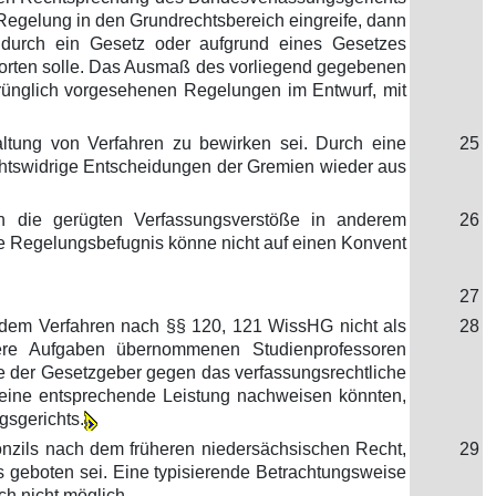
egelung in den Grundrechtsbereich eingreife, dann
ch durch ein Gesetz oder aufgrund eines Gesetzes
orten solle. Das Ausmaß des vorliegend gegebenen
rünglich vorgesehenen Regelungen im Entwurf, mit
ltung von Verfahren zu bewirken sei. Durch eine
25
htswidrige Entscheidungen der Gremien wieder aus
n die gerügten Verfassungsverstöße in anderem
26
e Regelungsbefugnis könne nicht auf einen Konvent
27
in dem Verfahren nach §§ 120, 121 WissHG nicht als
28
dere Aufgaben übernommenen Studienprofessoren
be der Gesetzgeber gegen das verfassungsrechtliche
keine entsprechende Leistung nachweisen könnten,
gsgerichts.
nzils nach dem früheren niedersächsischen Recht,
29
 geboten sei. Eine typisierende Betrachtungsweise
ch nicht möglich.