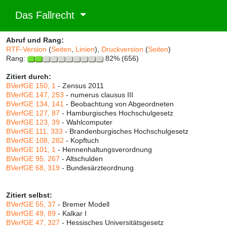
Das Fallrecht
Abruf und Rang:
RTF-Version
(
Seiten
,
Linien
),
Druckversion
(
Seiten
)
Rang:
82% (656)
Zitiert durch:
BVerfGE 150, 1
- Zensus 2011
BVerfGE 147, 253
- numerus clausus III
BVerfGE 134, 141
- Beobachtung von Abgeordneten
BVerfGE 127, 87
- Hamburgisches Hochschulgesetz
BVerfGE 123, 39
- Wahlcomputer
BVerfGE 111, 333
- Brandenburgisches Hochschulgesetz
BVerfGE 108, 282
- Kopftuch
BVerfGE 101, 1
- Hennenhaltungsverordnung
BVerfGE 95, 267
- Altschulden
BVerfGE 68, 319
- Bundesärzteordnung
Zitiert selbst:
BVerfGE 55, 37
- Bremer Modell
BVerfGE 49, 89
- Kalkar I
BVerfGE 47, 327
- Hessisches Universitätsgesetz