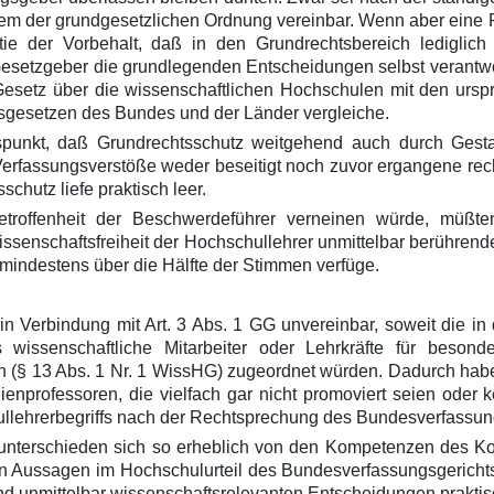
em der grundgesetzlichen Ordnung vereinbar. Wenn aber eine R
atie der Vorbehalt, daß in den Grundrechtsbereich ledigli
Gesetzgeber die grundlegenden Entscheidungen selbst verantw
Gesetz über die wissenschaftlichen Hochschulen mit den ursp
gesetzen des Bundes und der Länder vergleiche.
punkt, daß Grundrechtsschutz weitgehend auch durch Gesta
rfassungsverstöße weder beseitigt noch zuvor ergangene rec
chutz liefe praktisch leer.
troffenheit der Beschwerdeführer verneinen würde, müßte
enschaftsfreiheit der Hochschullehrer unmittelbar berührend
mindestens über die Hälfte der Stimmen verfüge.
 in Verbindung mit Art. 3 Abs. 1 GG unvereinbar, soweit die 
issenschaftliche Mitarbeiter oder Lehrkräfte für beson
ren (§ 13 Abs. 1 Nr. 1 WissHG) zugeordnet würden. Dadurch ha
nprofessoren, die vielfach gar nicht promoviert seien oder 
hullehrerbegriffs nach der Rechtsprechung des Bundesverfassun
nterschieden sich so erheblich von den Kompetenzen des Ko
n Aussagen im Hochschulurteil des Bundesverfassungsgerichts
nd unmittelbar wissenschaftsrelevanten Entscheidungen praktis