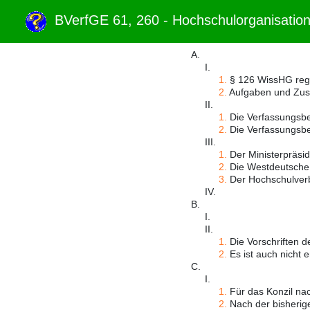
BVerfGE 61, 260 - Hochschulorganisati
A.
I.
1.
§ 126 WissHG regelt
2.
Aufgaben und Zus
II.
1.
Die Verfassungsbe
2.
Die Verfassungsbe
III.
1.
Der Ministerpräsid
2.
Die Westdeutsche R
3.
Der Hochschulverb
IV.
B.
I.
II.
1.
Die Vorschriften de
2.
Es ist auch nicht 
C.
I.
1.
Für das Konzil na
2.
Nach der bisherig