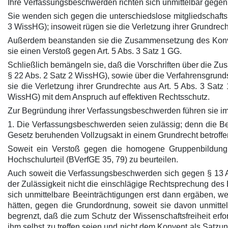
Ihre Verfassungsbeschwerden richten sich unmittelbar gege
Sie wenden sich gegen die unterschiedslose mitgliedschaft
3 WissHG); insoweit rügen sie die Verletzung ihrer Grundrecht
Außerdem beanstanden sie die Zusammensetzung des Konvents
sie einen Verstoß gegen Art. 5 Abs. 3 Satz 1 GG.
Schließlich bemängeln sie, daß die Vorschriften über die 
§ 22 Abs. 2 Satz 2 WissHG), sowie über die Verfahrensgrun
sie die Verletzung ihrer Grundrechte aus Art. 5 Abs. 3 Sat
WissHG) mit dem Anspruch auf effektiven Rechtsschutz.
Zur Begründung ihrer Verfassungsbeschwerden führen sie im
1. Die Verfassungsbeschwerden seien zulässig; denn die Be
Gesetz beruhenden Vollzugsakt in einem Grundrecht betroffe
Soweit ein Verstoß gegen die homogene Gruppenbildung 
Hochschulurteil (BVerfGE 35, 79) zu beurteilen.
Auch soweit die Verfassungsbeschwerden sich gegen § 13 Ab
der Zulässigkeit nicht die einschlägige Rechtsprechung de
sich unmittelbare Beeinträchtigungen erst dann ergäben, 
hätten, gegen die Grundordnung, soweit sie davon unmitte
begrenzt, daß die zum Schutz der Wissenschaftsfreiheit erf
ihm selbst zu treffen seien und nicht dem Konvent als Satz