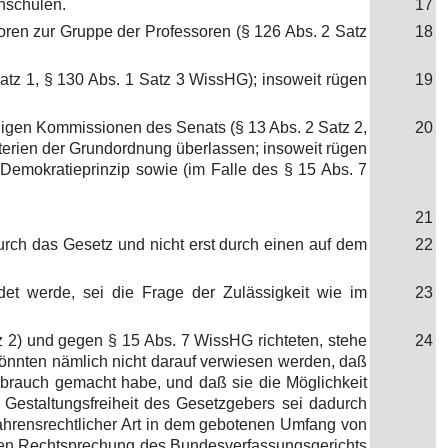
hschulen.
17
ren zur Gruppe der Professoren (§ 126 Abs. 2 Satz
18
tz 1, § 130 Abs. 1 Satz 3 WissHG); insoweit rügen
19
igen Kommissionen des Senats (§ 13 Abs. 2 Satz 2,
20
terien der Grundordnung überlassen; insoweit rügen
Demokratieprinzip sowie (im Falle des § 15 Abs. 7
21
rch das Gesetz und nicht erst durch einen auf dem
22
 werde, sei die Frage der Zulässigkeit wie im
23
 2) und gegen § 15 Abs. 7 WissHG richteten, stehe
24
önnten nämlich nicht darauf verwiesen werden, daß
brauch gemacht habe, und daß sie die Möglichkeit
 Gestaltungsfreiheit des Gesetzgebers sei dadurch
fahrensrechtlicher Art in dem gebotenen Umfang von
digen Rechtsprechung des Bundesverfassungsgerichts