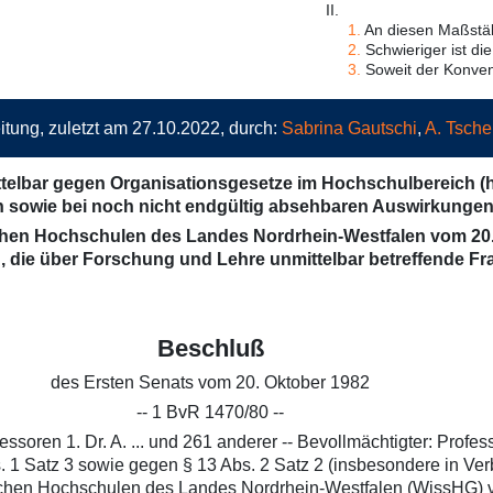
II.
1.
An diesen Maßstäb
2.
Schwieriger ist die
3.
Soweit der Konvent
itung, zuletzt am 27.10.2022, durch:
Sabrina Gautschi
,
A. Tsche
telbar gegen Organisationsgesetze im Hochschulbereich (h
n sowie bei noch nicht endgültig absehbaren Auswirkungen
chen Hochschulen des Landes Nordrhein-Westfalen vom 20. 
n, die über Forschung und Lehre unmittelbar betreffende 
Beschluß
des Ersten Senats vom 20. Oktober 1982
-- 1 BvR 1470/80 --
oren 1. Dr. A. ... und 261 anderer -- Bevollmächtigter: Profess
. 1 Satz 3 sowie gegen § 13 Abs. 2 Satz 2 (insbesondere in Ver
lichen Hochschulen des Landes Nordrhein-Westfalen (WissHG)