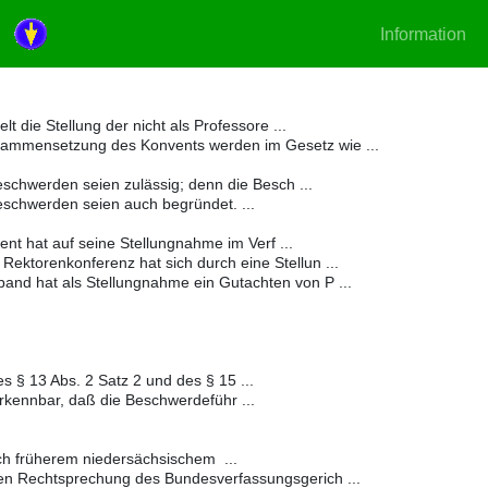
on
Information
 die Stellung der nicht als Professore ...
ammensetzung des Konvents werden im Gesetz wie ...
schwerden seien zulässig; denn die Besch ...
schwerden seien auch begründet. ...
ent hat auf seine Stellungnahme im Verf ...
ektorenkonferenz hat sich durch eine Stellun ...
and hat als Stellungnahme ein Gutachten von P ...
s § 13 Abs. 2 Satz 2 und des § 15 ...
erkennbar, daß die Beschwerdeführ ...
ch früherem niedersächsischem ...
en Rechtsprechung des Bundesverfassungsgerich ...