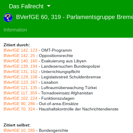
Das Fallrecht
BVerfGE 60, 319 - Parlamentsgruppe Bre
Abruf und Rang:
RTF-Version
(
Seiten
,
Linien
),
Druckversion
(
Seiten
)
Information
Rang:
84% (656)
Zitiert durch:
BVerfGE 142, 123
- OMT-Programm
BVerfGE 142, 25
- Oppositionsrechte
BVerfGE 140, 160
- Evakuierung aus Libyen
BVerfGE 139, 194
- Landesersuchen Bundespolizei
BVerfGE 131, 152
- Unterrichtungspflicht
BVerfGE 129, 108
- Legislativstreit Schuldenbremse
BVerfGE 123, 267
- Lissabon
BVerfGE 121, 135
- Luftraumüberwachung Türkei
BVerfGE 117, 359
- Tornadoeinsatz Afghanistan
BVerfGE 102, 224
- Funktionszulagen
BVerfGE 90, 286
- Out-of-area-Einsätze
BVerfGE 70, 324
- Haushaltskontrolle der Nachrichtendienste
Zitiert selbst:
BVerfGE 10, 285
- Bundesgerichte