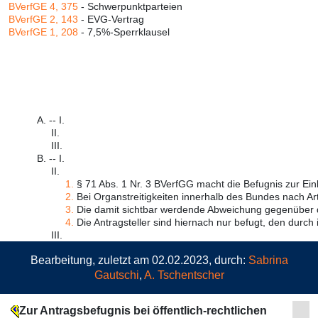
BVerfGE 4, 375
- Schwerpunktparteien
BVerfGE 2, 143
- EVG-Vertrag
BVerfGE 1, 208
- 7,5%-Sperrklausel
A. -- I.
II.
III.
B. -- I.
II.
1.
§ 71 Abs. 1 Nr. 3 BVerfGG macht die Befugnis zur Einle
2.
Bei Organstreitigkeiten innerhalb des Bundes nach Art.
3.
Die damit sichtbar werdende Abweichung gegenüber d
4.
Die Antragsteller sind hiernach nur befugt, den durch i
III.
Bearbeitung, zuletzt am 02.02.2023, durch:
Sabrina
Gautschi
,
A. Tschentscher
Zur Antragsbefugnis bei öffentlich-rechtlichen