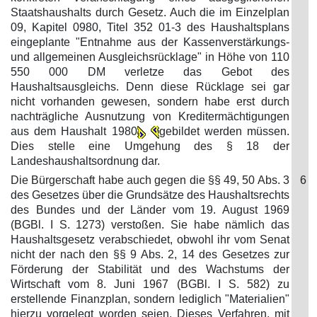
Staatshaushalts durch Gesetz. Auch die im Einzelplan
09, Kapitel 0980, Titel 352 01-3 des Haushaltsplans
eingeplante "Entnahme aus der Kassenverstärkungs-
und allgemeinen Ausgleichsrücklage" in Höhe von 110
550 000 DM verletze das Gebot des
Haushaltsausgleichs. Denn diese Rücklage sei gar
nicht vorhanden gewesen, sondern habe erst durch
nachträgliche Ausnutzung von Kreditermächtigungen
aus dem Haushalt 1980
gebildet werden müssen.
Dies stelle eine Umgehung des § 18 der
Landeshaushaltsordnung dar.
Die Bürgerschaft habe auch gegen die §§ 49, 50 Abs. 3
6
des Gesetzes über die Grundsätze des Haushaltsrechts
des Bundes und der Länder vom 19. August 1969
(BGBl. I S. 1273) verstoßen. Sie habe nämlich das
Haushaltsgesetz verabschiedet, obwohl ihr vom Senat
nicht der nach den §§ 9 Abs. 2, 14 des Gesetzes zur
Förderung der Stabilität und des Wachstums der
Wirtschaft vom 8. Juni 1967 (BGBl. I S. 582) zu
erstellende Finanzplan, sondern lediglich "Materialien"
hierzu vorgelegt worden seien. Dieses Verfahren, mit