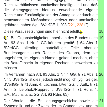
Rechtsverhältnissen unmittelbar beteiligt sind und daß
die Antragsgegner hieraus erwachsende eigene
Rechte und Zuständigkeiten der Antragsteller durch die
beanstandeten Maßnahmen verletzt oder unmittelbar
gefährdet haben (vgl. BVerfGE 1, 208 [
221, 228 f.
]).
Diese Voraussetzungen sind hier nicht erfüllt.
18
2. Bei Organstreitigkeiten innerhalb des Bundes nach
19
Art. 93 Abs. 1 Nr. 1 GG können gemäß § 64 Abs. 1
BVerfGG allerdings parteifähige Teile oberster
Bundesorgane auch Rechte des Organs, dem sie
angehören, im eigenen Namen geltend machen, ohne
ein Betroffensein in eigenen Rechten nachweisen zu
müssen.
Im Verfahren nach Art. 93 Abs. 1 Nr. 4 GG, § 71 Abs. 1
20
Nr. 3 BVerfGG ist dies jedoch nicht möglich (vgl. Geiger,
BVerfGG, § 71 Anm. 4; Lechner, BVerfGG, 3. Aufl., § 71
Anm. 2; Leibholz/Rupprecht, BVerfGG, § 71 Rdnr. 4;
a.A.: Maunz u. a., GG, Art. 93 Rdnr. 63).
Der Wortlaut, die Entstehungsgeschichte sowie die
21
Systematik und der Zweck der im Grundgesetz und im