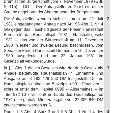
Bremischen Bürgerschaft vom 7. November 1979 (GBl.
S. 415) -- GO --. Der Antragsteller zu 2) ist ein dieser
Gruppe angehörender Abgeordneter der Bürgerschaft.
Die Antragsteller wenden sich mit ihrem am 22. Juli
2
1981 eingegangenen Antrag nach Art. 93 Abs. 1 Nr. 4
GG gegen das Haushaltsgesetz der Freien Hansestadt
Bremen für das Haushaltsjahr 1981 -- Haushaltsgesetz
1981 --, das von der Bürgerschaft am 11. Dezember
1980 in erster und zweiter Lesung beschlossen, vom
Senat der Freien Hansestadt Bremen am 16. Dezember
1980 ausgefertigt und am 22. Januar 1981 im
Gesetzblatt verkündet wurde.
In § 1 Abs. 1 dieses Gesetzes wird der dem Gesetz als
3
Anlage beigefügte Haushaltsplan in Einnahme und
Ausgabe auf 3 183 429 350 DM festgestellt. Der im
Haushaltsplan enthaltene Einzelplan 09 -- Finanzen --
schreibt unter dem Kapitel 0995 -- Allgemeines -- im
Titel 972 10-7 vor, daß im Laufe des Haushaltsjahres
1981 eine globale Minderausgabe von 22 305 640 DM
erwirtschaftet werden muß.
Durch § 3 Abs. 4 Satz 3 und § 6 Abs. 1 Nr. 1-4 des
4