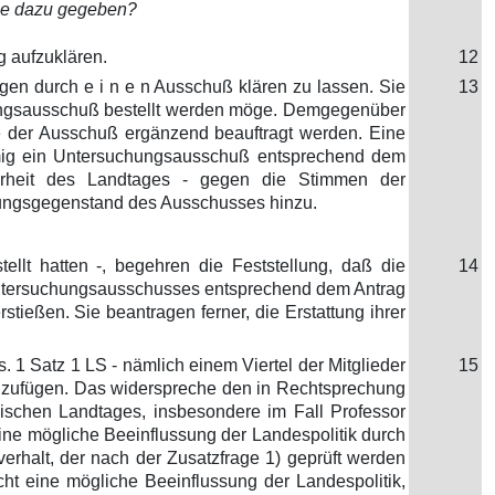
che dazu gegeben?
g aufzuklären.
12
en durch e i n e n Ausschuß klären zu lassen. Sie
13
hungsausschuß bestellt werden möge. Demgegenüber
fe der Ausschuß ergänzend beauftragt werden. Eine
mmig ein Untersuchungsausschuß entsprechend dem
ehrheit des Landtages - gegen die Stimmen der
hungsgegenstand des Ausschusses hinzu.
llt hatten -, begehren die Feststellung, daß die
14
Untersuchungsausschusses entsprechend dem Antrag
tießen. Sie beantragen ferner, die Erstattung ihrer
. 1 Satz 1 LS - nämlich einem Viertel der Mitglieder
15
zufügen. Das widerspreche den in Rechtsprechung
ischen Landtages, insbesondere im Fall Professor
eine mögliche Beeinflussung der Landespolitik durch
rhalt, der nach der Zusatzfrage 1) geprüft werden
icht eine mögliche Beeinflussung der Landespolitik,