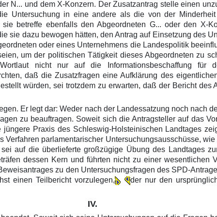
er N... und dem X-Konzern. Der Zusatzantrag stelle einen unz
ie Untersuchung in eine andere als die von der Minderheit
sie betreffe ebenfalls den Abgeordneten G... oder den X-Ko
, die sie dazu bewogen hätten, den Antrag auf Einsetzung des 
geordneten oder eines Unternehmens die Landespolitik beeinfluß
 seien, um der politischen Tätigkeit dieses Abgeordneten zu 
ortlaut nicht nur auf die Informationsbeschaffung für d
chten, daß die Zusatzfragen eine Aufklärung des eigentlich
tellt würden, sei trotzdem zu erwarten, daß der Bericht des A
tgegen. Er legt dar: Weder nach der Landessatzung noch nach d
en zu beauftragen. Soweit sich die Antragsteller auf das Vorge
ie jüngere Praxis des Schleswig-Holsteinischen Landtages zei
das Verfahren parlamentarischer Untersuchungsausschüsse, wi
 sei auf die überlieferte großzügige Übung des Landtages zu
fen dessen Kern und führten nicht zu einer wesentlichen V
 Beweisantrages zu den Untersuchungsfragen des SPD-Antrages
t einen Teilbericht vorzulegen,
der nur den ursprüngli
IV.