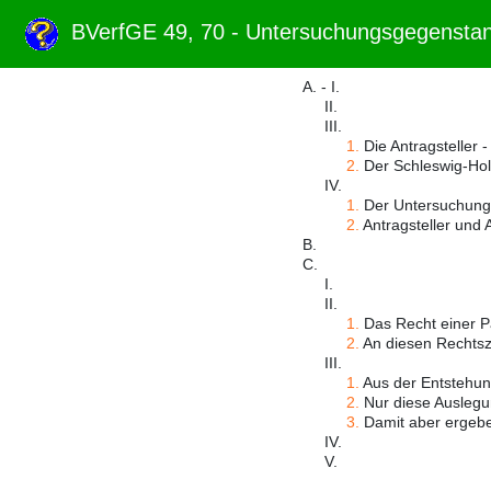
BVerfGE 49, 70 - Untersuchungsgegenst
A. - I.
II.
III.
1.
Die Antragsteller 
2.
Der Schleswig-Hols
IV.
1.
Der Untersuchungsa
2.
Antragsteller und 
B.
C.
I.
II.
1.
Das Recht einer Pa
2.
An diesen Rechtsz
III.
1.
Aus der Entstehung
2.
Nur diese Auslegu
3.
Damit aber ergeben
IV.
V.