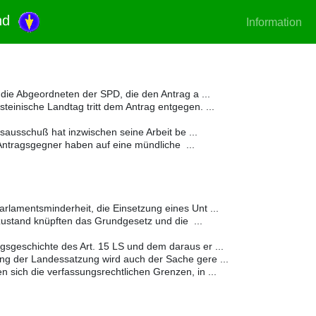
and
Information
- die Abgeordneten der SPD, die den Antrag a ...
teinische Landtag tritt dem Antrag entgegen. ...
usschuß hat inzwischen seine Arbeit be ...
Antragsgegner haben auf eine mündliche ...
rlamentsminderheit, die Einsetzung eines Unt ...
ustand knüpften das Grundgesetz und die ...
sgeschichte des Art. 15 LS und dem daraus er ...
ng der Landessatzung wird auch der Sache gere ...
 sich die verfassungsrechtlichen Grenzen, in ...