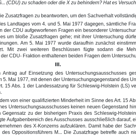
. G... (CDU) zu schaden oder die X zu behindern? Hat es Versu
e Zusatzfragen zu beantworten, um den Sachverhalt vollständi
es Landtages vom 4. und 5. Mai 1977 dagegen, sämtliche Frag
r von der CDU aufgeworfenen Fragen ein besonderer Untersuc
ß es um bloße Zusatzfragen gehe; mit ihrer Untersuchung dür
Meinungen. Am 5. Mai 1977 wurde daraufhin zunächst einsti
tzt. Mit zwei weiteren Beschlüssen fügte sodann die M
ag der CDU- Fraktion enthaltenen beiden Fragen dem Untersuc
III.
n Antrag auf Einsetzung des Untersuchungsausschusses geste
m 5. Mai 1977, mit denen der Untersuchungsgegenstand des 
 15 Abs. 1 der Landessatzung für Schleswig-Holstein (LS) vers
.
m von einer qualifizierten Minderheit im Sinne des Art. 15 Abs
ines Untersuchungsausschusses keinen neuen Gegenstand hin
m Gegensatz zu der bisherigen Praxis des Schleswig-Holstein
elegte Aufgabenbereich des Ausschusses ausschließlich darauf, 
ternehmen des X-Konzerns aufzuklären. Damit habe der Sachve
n des Oppositionsführers M... Die Zusatzfrage betreffe auch n