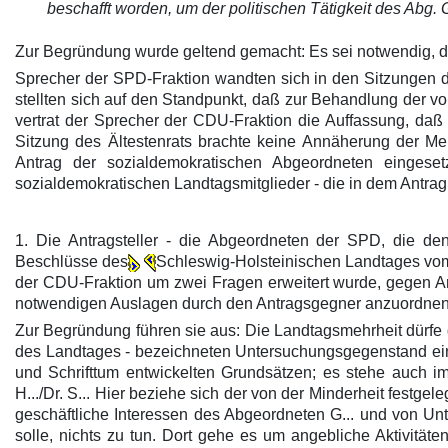
beschafft worden, um der politischen Tätigkeit des Abg
Zur Begründung wurde geltend gemacht: Es sei notwendig, di
Sprecher der SPD-Fraktion wandten sich in den Sitzungen d
stellten sich auf den Standpunkt, daß zur Behandlung de
vertrat der Sprecher der CDU-Fraktion die Auffassung, da
Sitzung des Ältestenrats brachte keine Annäherung der 
Antrag der sozialdemokratischen Abgeordneten eingese
sozialdemokratischen Landtagsmitglieder - die in dem Antr
1. Die Antragsteller - die Abgeordneten der SPD, die de
Beschlüsse des
Schleswig-Holsteinischen Landtages vo
der CDU-Fraktion um zwei Fragen erweitert wurde, gegen Art.
notwendigen Auslagen durch den Antragsgegner anzuordnen
Zur Begründung führen sie aus: Die Landtagsmehrheit dürfe de
des Landtages - bezeichneten Untersuchungsgegenstand e
und Schrifttum entwickelten Grundsätzen; es stehe auch i
H.../Dr. S... Hier beziehe sich der von der Minderheit festg
geschäftliche Interessen des Abgeordneten G... und von Un
solle, nichts zu tun. Dort gehe es um angebliche Aktivitäte