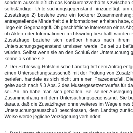
sondern ausschließlich das Konkurrenzverhältnis zwischen d
selbständiger Untersuchungsgegenstand hinzugefügt, um d
Zusatzfrage 2) bestehe zwar ein lockerer Zusammenhang; 
antragstellende Minderheit die Informationen erhalten habe
liege ein Gegenangriff. Ob geschäftliche Interessen eines Ab
ob Akten oder Informationen rechtswidrig beschafft worden
Zusatzfrage beziehe sich darüber hinaus nach ihrem W
Untersuchungsgegenstand umrissen werde. Es sei zu befür
würden. Selbst wenn sie an den Schluß der Untersuchung ges
könne als ohne sie.
2. Der Schleswig-Holsteinische Landtag tritt dem Antrag en
einen Untersuchungsausschuß mit der Prüfung von Zusatzfrag
beriefen, handele es sich nicht um einen Präzedenzfall. D
gelte auch nach § 3 Abs. 2 des Mustergesetzentwurfes für 
sei. An ihn habe man sich gehalten. Bei seiner Auslegung
Zusammenhang mit dem Untersuchungsgegenstand. Sie beträ
daraus, daß die Zusatzfragen ohne weiteres im Wege eines
Untersuchungsausschuß beschlossen, dem Landtag zunächs
Weise werde jegliche Verzögerung verhindert.