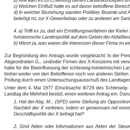
b) Wie kam es zu Erstellung dieses Landeskonzeptes un
c) Welchen Einfluß hatte es auf davon betroffene Bereich
d) In welcher Beziehung standen Politiker, Beamte und
beteiligt ist, zur X-Gewerbebau oder zu anderen am San
4. a) Trifft es zu, daß ein Ermittlungsverfahren der Kiele
holsteinische Landespolitik auf dem Gebiet der Abfallbe
b) Wenn ja, was waren die Interessen dieser Firma im ei
Zur Begründung des Antrags wurde vorgebracht: In der Pre
Abgeordneten G... und/oder Firmen des X-Konzerns mit vers
habe für die Beeinflussung der schleswig-holsteinischen La
bisher weder von den Betroffenen noch von anderen Stellen g
Prüfung durch einen Untersuchungsausschuß des Landtages e
Unter dem 4. Mai 1977 (Drucksache 8/729 des Schleswig- H
Landtag die Mehrheit besitzt, einen weiteren Antrag ein. D
1. Hat der Abg. M... (SPD) seine Stellung als Oppositio
Nachteil der X vertreten, indem er gemeinsam mit eine
Geschäftspolitik der X befragt hat?
2. Sind Akten oder Informationen aus Akten der Steue