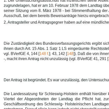
1. Der Untersuchungsausschuß hat inzwischen seine Arbeit
zugrundelagen, hat er am 10. Februar 1978 dem Landtag über
seiner Sitzung vom 8. März 1978 - bei Stimmenthaltung de
Ausschuß, bei dem bereits Beweisanträge hierzu eingebrach
2. Antragsteller und Antragsgegner haben auf eine mündliche
Die Zuständigkeit des Bundesverfassungsgerichts ergibt sich 
ihnen durch Art. 15 Abs. 1 Satz 1 LS eingeräumte Rechtsstellu
vgl. BVerfGE 4, 144 [
148 f.
]; 43, 142 [
148
]). Daß die von ihne
-, macht ihren Antrag nicht unzulässig (vgl. BVerfGE 41, 291 [
Der Antrag ist begründet. Es war unzulässig, den Untersuch
Die Landessatzung für Schleswig-Holstein enthält hierüber 
Viertel der Abgeordneten der Landtag die Pflicht hat, z
Geschäftsordnung des Schleswig- Holsteinischen Landtages 