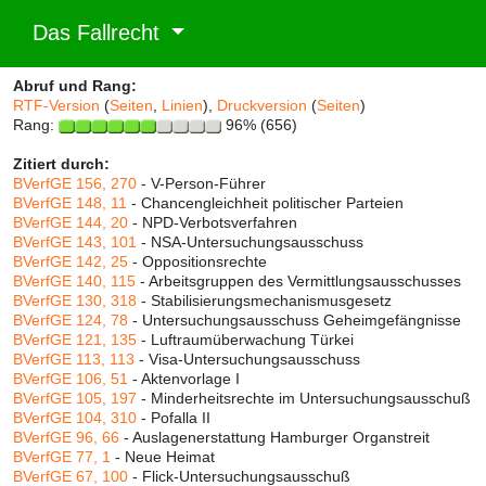
Das Fallrecht
Abruf und Rang:
RTF-Version
(
Seiten
,
Linien
),
Druckversion
(
Seiten
)
Rang:
96% (656)
Zitiert durch:
BVerfGE 156, 270
- V-Person-Führer
BVerfGE 148, 11
- Chancengleichheit politischer Parteien
BVerfGE 144, 20
- NPD-Verbotsverfahren
BVerfGE 143, 101
- NSA-Untersuchungsausschuss
BVerfGE 142, 25
- Oppositionsrechte
BVerfGE 140, 115
- Arbeitsgruppen des Vermittlungsausschusses
BVerfGE 130, 318
- Stabilisierungsmechanismusgesetz
BVerfGE 124, 78
- Untersuchungsausschuss Geheimgefängnisse
BVerfGE 121, 135
- Luftraumüberwachung Türkei
BVerfGE 113, 113
- Visa-Untersuchungsausschuss
BVerfGE 106, 51
- Aktenvorlage I
BVerfGE 105, 197
- Minderheitsrechte im Untersuchungsausschuß
BVerfGE 104, 310
- Pofalla II
BVerfGE 96, 66
- Auslagenerstattung Hamburger Organstreit
BVerfGE 77, 1
- Neue Heimat
BVerfGE 67, 100
- Flick-Untersuchungsausschuß