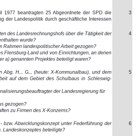
ril 1977 beantragten 25 Abgeordnete der SPD die
3
 der Landespolitik durch geschäftliche Interessen
chten des Landesrechnungshofs über die Tätigkeit der
4
enthalten wurde?
m Rahmen landespolitischer Arbeit gezogen?
ses Flensburg-Land und von Einrichtungen, an denen
er a) genannten Projektes beteiligt waren?
n Abg. H... G... (heute: X-Kommunalbau), und dem
5
rbeit auf dem Gebiet des Schulbaus in Schleswig-
nalisierungsbeauftragter der Landesregierung für
aus gezogen?
aften zu Firmen des X-Konzerns?
gs- bzw. Abwicklungskonzept unter Federführung der
6
. Landeskonzeptes beteiligte?