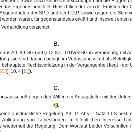
 beendet. Soweit sich seine Untersuchungen auf die Fragen 
 das Ergebnis berichtet. Hinsichtlich der von der Fraktion der
r Abgeordneten der SPD und der F.D.P. sowie gegen die Stim
t worden waren, für gegenstandslos erklärt und insoweit eine
 Verhandlung verzichtet.
B.
aus Art. 99 GG und § 13 Nr. 10 BVerfGG in Verbindung mit Art. 
ng; sie sind danach befugt, im Verfassungsstreit als Beteiligte
n behauptete Rechtsverletzung in der Vergangenheit liegt - de
303
]; 10, 4 [
11
]).
C.
ungsausschuß gegen den Willen der Antragsteller mit der Unter
I.
keine ausdrückliche Regelung. Art. 15 Abs. 1 Satz 1 LS besti
ur Aufklärung von Tatbeständen im öffentlichen Interesse 
wiederholt die Regelung. Dem Wortlaut beider Vorschriften is