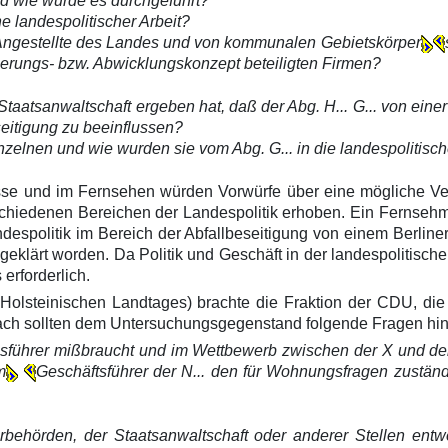
d wie wurde es durchgeführt?
e landespolitischer Arbeit?
 Angestellte des Landes und von kommunalen Gebietskörper
ierungs- bzw. Abwicklungskonzept beteiligten Firmen?
r Staatsanwaltschaft ergeben hat, daß der Abg. H... G... von ein
seitigung zu beeinflussen?
nzelnen und wie wurden sie vom Abg. G... in die landespolitisch
sse und im Fernsehen würden Vorwürfe über eine mögliche Ve
chiedenen Bereichen der Landespolitik erhoben. Ein Fernsehm
ndespolitik im Bereich der Abfallbeseitigung von einem Berlin
eklärt worden. Da Politik und Geschäft in der landespolitische
rforderlich.
olsteinischen Landtages) brachte die Fraktion der CDU, die
anach sollten dem Untersuchungsgegenstand folgende Fragen hi
nsführer mißbraucht und im Wettbewerb zwischen der X und der N
m
Geschäftsführer der N... den für Wohnungsfragen zuständ
rbehörden, der Staatsanwaltschaft oder anderer Stellen ent