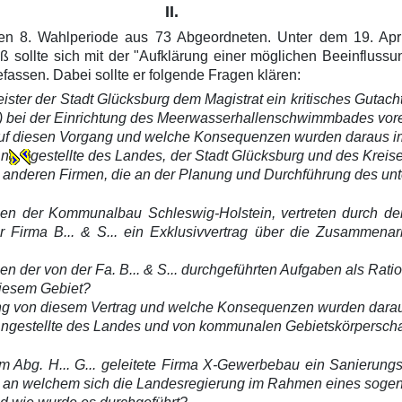
II.
igen 8. Wahlperiode aus 73 Abgeordneten. Unter dem 19. Ap
ollte sich mit der "Aufklärung einer möglichen Beeinflussung
assen. Dabei sollte er folgende Fragen klären:
meister der Stadt Glücksburg dem Magistrat ein kritisches Guta
 bei der Einrichtung des Meerwasserhallenschwimmbades vor
auf diesen Vorgang und welche Konsequenzen wurden daraus i
An
gestellte des Landes, der Stadt Glücksburg und des Krei
u anderen Firmen, die an der Planung und Durchführung des unt
chen der Kommunalbau Schleswig-Holstein, vertreten durch de
er Firma B... & S... ein Exklusivvertrag über die Zusammena
 der von der Fa. B... & S... durchgeführten Aufgaben als Ratio
diesem Gebiet?
rung von diesem Vertrag und welche Konsequenzen wurden dar
 Angestellte des Landes und von kommunalen Gebietskörpersch
vom Abg. H... G... geleitete Firma X-Gewerbebau ein Sanierun
, an welchem sich die Landesregierung im Rahmen eines sogen