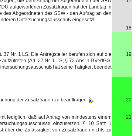
bezogen, die dem Antrag der Abgeordneten der SPD
17
 CDU aufgeworfenen Zusatzfragen hat der Landtag in
me des Abgeordneten des SSW - den Auftrag an den
n anderen Untersuchungsausschuß eingesetzt.
18
37 Nr. 1 LS. Die Antragsteller berufen sich auf die
19
 aufzutreten (Art. 37 Nr. 1 LS; § 73 Abs. 1 BVerfGG;
r Untersuchungsausschuß hat seine Tätigkeit beendet
suchung der Zusatzfragen zu beauftragen.
20
mmt lediglich, daß auf Antrag von mindestens einem
21
Untersuchungsausschüsse einzusetzen. § 10 Satz 1
t über die Zulässigkeit von Zusatzfragen nichts zu