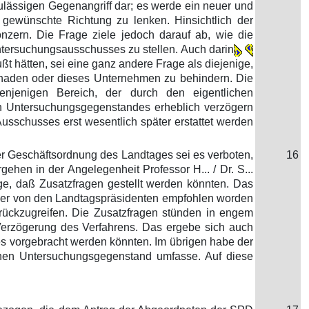
ulässigen Gegenangriff dar; es werde ein neuer und
 gewünschte Richtung zu lenken. Hinsichtlich der
nzern. Die Frage ziele jedoch darauf ab, wie die
Untersuchungsausschusses zu stellen. Auch darin
t hätten, sei eine ganz andere Frage als diejenige,
schaden oder dieses Unternehmen zu behindern. Die
enjenigen Bereich, der durch den eigentlichen
en Untersuchungsgegenstandes erheblich verzögern
usschusses erst wesentlich später erstattet werden
er Geschäftsordnung des Landtages sei es verboten,
16
hen in der Angelegenheit Professor H... / Dr. S...
ge, daß Zusatzfragen gestellt werden könnten. Das
e er von den Landtagspräsidenten empfohlen worden
rückzugreifen. Die Zusatzfragen stünden in engem
erzögerung des Verfahrens. Das ergebe sich auch
 vorgebracht werden könnten. Im übrigen habe der
chen Untersuchungsgegenstand umfasse. Auf diese